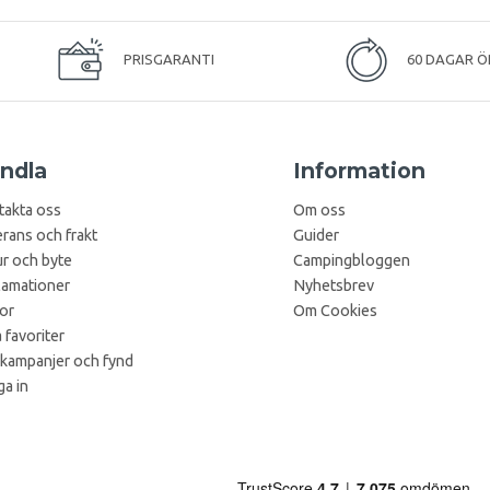
PRISGARANTI
60 DAGAR Ö
ndla
Information
takta oss
Om oss
rans och frakt
Guider
r och byte
Campingbloggen
lamationer
Nyhetsbrev
kor
Om Cookies
 favoriter
 kampanjer och fynd
a in