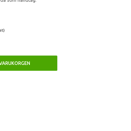
ända som handtag.
st)
 VARUKORGEN