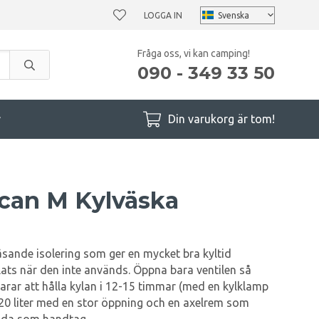
LOGGA IN
Fråga oss, vi kan camping!
090 - 349 33 50
r
Din varukorg är tom!
ican M Kylväska
sande isolering som ger en mycket bra kyltid
lats när den inte används. Öppna bara ventilen så
klarar att hålla kylan i 12-15 timmar (med en kylklamp
 20 liter med en stor öppning och en axelrem som