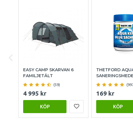
EASY CAMP SKARVAN 6
THETFORD AQU
FAMILJETÄLT
SANERINGSMED
(59)
(99
4 995 kr
169 kr
KÖP
KÖP