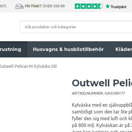
ANTI
FRI FRAKT
ÖVER 500 KR
rustning
Husvagns & husbilstillbehör
Kläde
Outwell Pelican M Kylväska 20l
Outwell Pel
ARTIKELNUMMER:
OAS590177
Kylväska med en självuppblå
samtidigt som den tar lite p
fyller den sig med luft och 
på 800 ml). Kylväskan är på