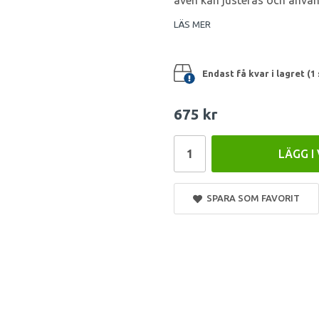
även kan justeras och anv
LÄS MER
Endast få kvar i lagret (1 
675 kr
LÄGG I
SPARA SOM FAVORIT