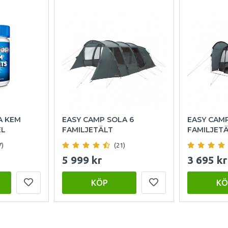
A KEM
EASY CAMP SOLA 6
EASY CAM
EL
FAMILJETÄLT
FAMILJET
7)
(21)
5 999 kr
3 695 kr
KÖP
KÖ