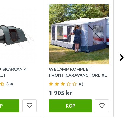
P SKARVAN 4
WECAMP KOMPLETT
HOL
ÄLT
FRONT CARAVANSTORE XL
(28)
(6)
1 905 kr
999
P
KÖP