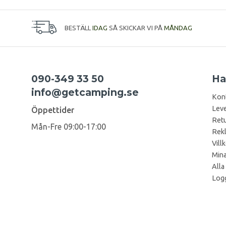
BESTÄLL
IDAG
SÅ SKICKAR VI PÅ
MÅNDAG
090-349 33 50
Ha
info@getcamping.se
Kon
Leve
Öppettider
Retu
Mån-Fre 09:00-17:00
Rek
Vill
Mina
Alla
Logg