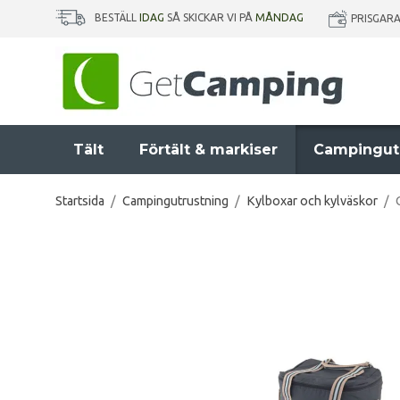
BESTÄLL
IDAG
SÅ SKICKAR VI PÅ
MÅNDAG
PRISGAR
Tält
Förtält & markiser
Campingut
Startsida
/
Campingutrustning
/
Kylboxar och kylväskor
/