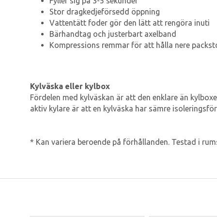
Fyller sig på 3-5 sekunder
Stor dragkedjeförsedd öppning
Vattentätt foder gör den lätt att rengöra inuti
Bärhandtag och justerbart axelband
Kompressions remmar för att hålla nere packst
Kylväska eller kylbox
Fördelen med kylväskan är att den enklare än kylboxen
aktiv kylare är att en kylväska har sämre isoleringsf
* Kan variera beroende på förhållanden. Testad i ru