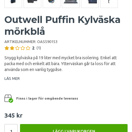
Outwell Puffin Kylväska
mörkblå
ARTIKELNUMMER:
OAS590153
2
(1)
Snygg kylväska på 19 liter med mycket bra isolering. Enkel att
packa med och enkelt att bära. Ytterväskan går ta loss för att
använda som en vanlig tygpåse.
LÄS MER
Finns i lager för omgående leverans
345 kr
LÄGG I VARUKORGEN