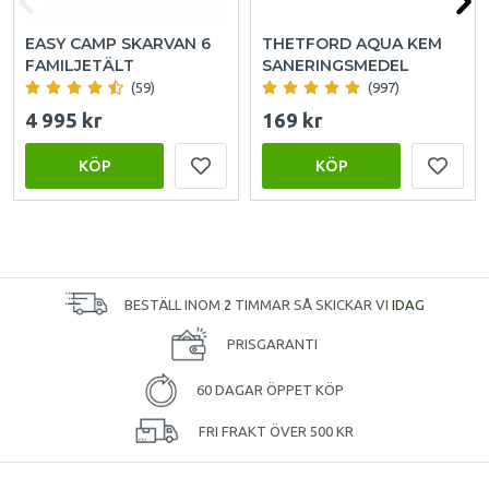
EASY CAMP SKARVAN 6
THETFORD AQUA KEM
FAMILJETÄLT
SANERINGSMEDEL
(59)
(997)
4 995 kr
169 kr
KÖP
KÖP
BESTÄLL INOM
2
TIMMAR SÅ SKICKAR VI
IDAG
PRISGARANTI
60 DAGAR ÖPPET KÖP
FRI FRAKT ÖVER 500 KR