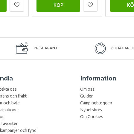
KÖP
KÖ
PRISGARANTI
60 DAGAR Ö
ndla
Information
takta oss
Om oss
rans och frakt
Guider
r och byte
Campingbloggen
lamationer
Nyhetsbrev
kor
Om Cookies
 favoriter
 kampanjer och fynd