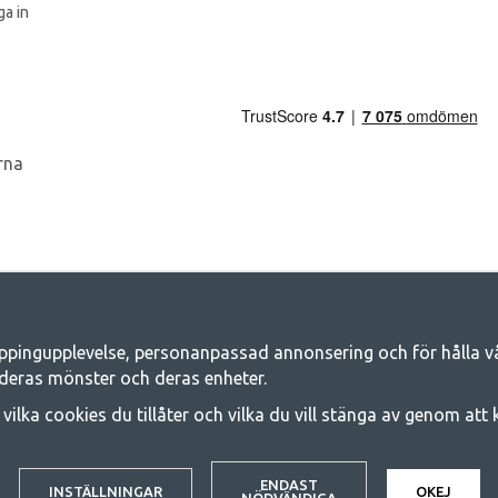
a in
ppingupplevelse, personanpassad annonsering och för hålla våra
Camping.se - Din butik för camping och ut
deras mönster och deras enheter.
iljen för ett gemensamt äventyr. Oavsett vilken kategori du tillhör hittar du a
j vilka cookies du tillåter och vilka du vill stänga av genom att
 på familjetält, husvagnstält och all annan utrustning för camping och frilufts
e kvalitet och funktionalitet. Ta gärna kontakt med oss om det är något du sa
© 2020 GetCamping. All rights reserved.
ENDAST
INSTÄLLNINGAR
OKEJ
NÖDVÄNDIGA