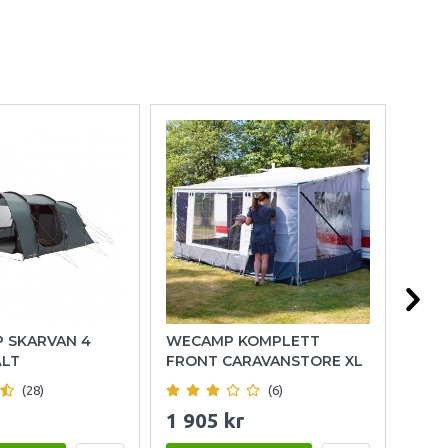
P SKARVAN 4
WECAMP KOMPLETT
HOL
ÄLT
FRONT CARAVANSTORE XL
(28)
(6)
1 905 kr
999