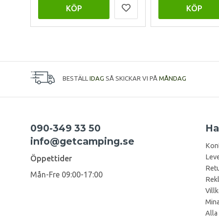
KÖP
KÖP
BESTÄLL
IDAG
SÅ SKICKAR VI PÅ
MÅNDAG
090-349 33 50
Ha
info@getcamping.se
Kon
Leve
Öppettider
Retu
Mån-Fre 09:00-17:00
Rek
Vill
Mina
Alla