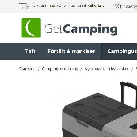
BESTÄLL
IDAG
SÅ SKICKAR VI PÅ
MÅNDAG
PRISGAR
Tält
Förtält & markiser
Campingut
Startsida
/
Campingutrustning
/
Kylboxar och kylväskor
/