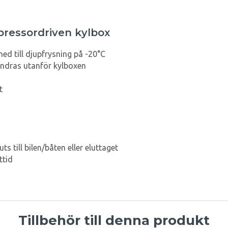
pressordriven kylbox
ed till djupfrysning på -20°C
ändras utanför kylboxen
t
s till bilen/båten eller eluttaget
ttid
Tillbehör till denna produkt