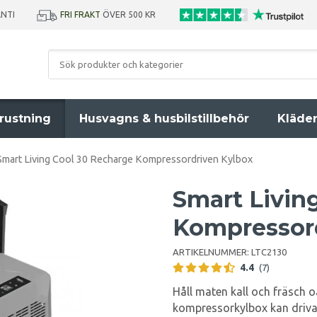
ANTI
FRI FRAKT
ÖVER 500 KR
rustning
Husvagns & husbilstillbehör
Kläde
Smart Living Cool 30 Recharge Kompressordriven Kylbox
Smart Livin
Kompressor
ARTIKELNUMMER:
LTC2130
4.4
(7)
Håll maten kall och fräsch 
kompressorkylbox kan drivas