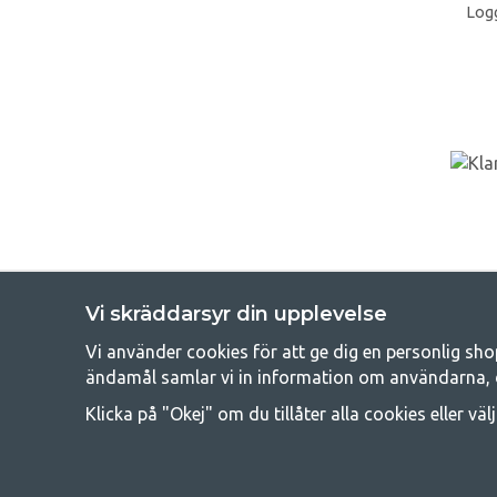
Logg
Vi skräddarsyr din upplevelse
Vi använder cookies för att ge dig en personlig sho
Get
ändamål samlar vi in information om användarna, 
Att campa kan antingen vara en livsstil eller ett sätt att samla fam
Klicka på "Okej" om du tillåter alla cookies eller väl
råd med att campa så därför erbjuder vi riktigt bra priser
campingutrustningen gälland