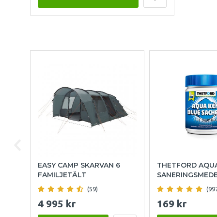
EASY CAMP SKARVAN 6
THETFORD AQU
FAMILJETÄLT
SANERINGSMED
(59)
(99
4 995 kr
169 kr