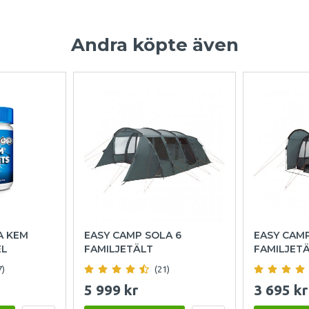
Andra köpte även
A KEM
EASY CAMP SOLA 6
EASY CAM
EL
FAMILJETÄLT
FAMILJET
7)
(21)
5 999 kr
3 695 kr