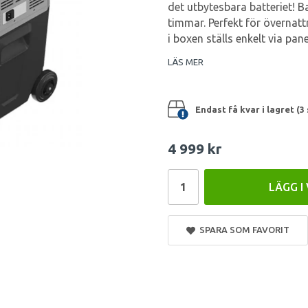
det utbytesbara batteriet! Ba
timmar. Perfekt för övernat
i boxen ställs enkelt via pa
LÄS MER
Endast få kvar i lagret (3 
4 999 kr
LÄGG I
SPARA SOM FAVORIT