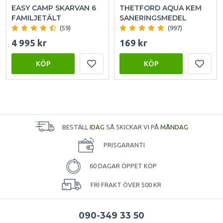
EASY CAMP SKARVAN 6
THETFORD AQUA KEM
FAMILJETÄLT
SANERINGSMEDEL
(59)
(997)
4 995 kr
169 kr
KÖP
KÖP
BESTÄLL
IDAG
SÅ SKICKAR VI PÅ
MÅNDAG
PRISGARANTI
60 DAGAR ÖPPET KÖP
FRI FRAKT ÖVER 500 KR
090-349 33 50