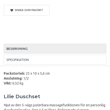
SPARA SOM FAVORIT
BESKRIVNING
SPECIFIKATION
Packstorlek:
23 x 10 x 5,6 cm
Anslutning:
1/2
Vikt:
0,52 kg
Lilie Duschset
Njut av den 5-vägs justerbara massagefunktionen för en personlig
duschupplevelse. Den 1,5 m långa, förkromade slangen,