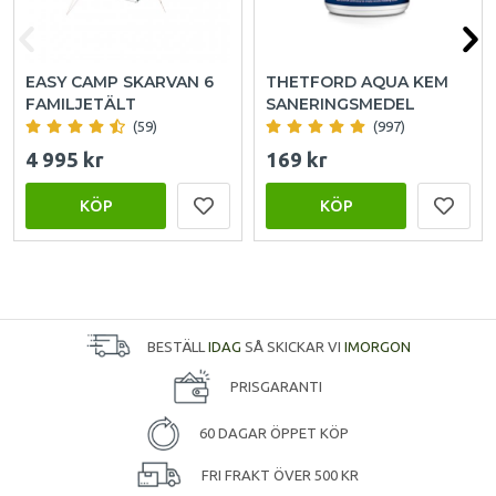
EASY CAMP SKARVAN 6
THETFORD AQUA KEM
FAMILJETÄLT
SANERINGSMEDEL
(59)
(997)
4 995 kr
169 kr
KÖP
KÖP
BESTÄLL
IDAG
SÅ SKICKAR VI
IMORGON
PRISGARANTI
60 DAGAR ÖPPET KÖP
FRI FRAKT ÖVER 500 KR