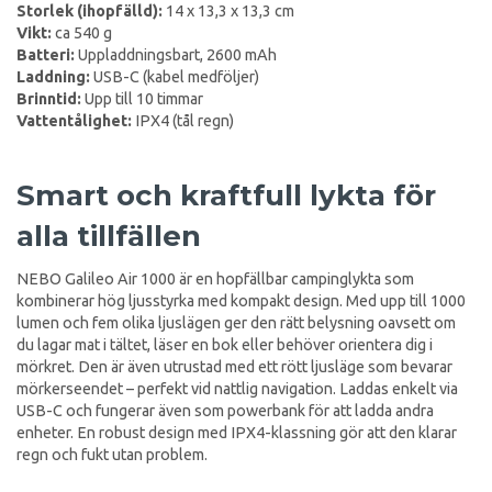
Storlek (ihopfälld):
14 x 13,3 x 13,3 cm
Vikt:
ca 540 g
Batteri:
Uppladdningsbart, 2600 mAh
Laddning:
USB-C (kabel medföljer)
Brinntid:
Upp till 10 timmar
Vattentålighet:
IPX4 (tål regn)
Smart och kraftfull lykta för
alla tillfällen
NEBO Galileo Air 1000 är en hopfällbar campinglykta som
kombinerar hög ljusstyrka med kompakt design. Med upp till 1000
lumen och fem olika ljuslägen ger den rätt belysning oavsett om
du lagar mat i tältet, läser en bok eller behöver orientera dig i
mörkret. Den är även utrustad med ett rött ljusläge som bevarar
mörkerseendet – perfekt vid nattlig navigation. Laddas enkelt via
USB-C och fungerar även som powerbank för att ladda andra
enheter. En robust design med IPX4-klassning gör att den klarar
regn och fukt utan problem.