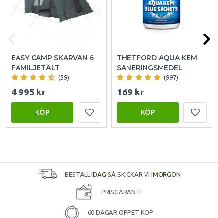
EASY CAMP SKARVAN 6
THETFORD AQUA KEM
FAMILJETÄLT
SANERINGSMEDEL
(59)
(997)
4 995 kr
169 kr
KÖP
KÖP
BESTÄLL
IDAG
SÅ SKICKAR VI
IMORGON
PRISGARANTI
60 DAGAR ÖPPET KÖP