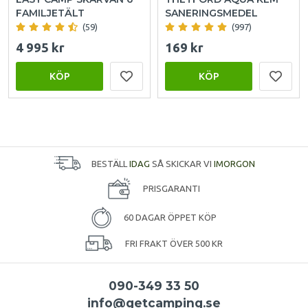
FAMILJETÄLT
SANERINGSMEDEL
(59)
(997)
4 995 kr
169 kr
KÖP
KÖP
BESTÄLL
IDAG
SÅ SKICKAR VI
IMORGON
PRISGARANTI
60 DAGAR ÖPPET KÖP
FRI FRAKT ÖVER 500 KR
090-349 33 50
info@getcamping.se