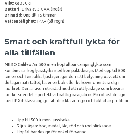
Vikt:
ca 330 g
Batteri:
Drivs av 3 x AA (ingår)
Brinntid:
Upp till 15 timmar
Vattentålighet:
IPX4 (tål regn)
Smart och kraftfull lykta för
alla tillfällen
NEBO Galileo Air 500 är en hopfällbar campinglykta som
kombinerar hög ljusstyrka med kompakt design. Med upp till 500
lumen och fem olika ljuslägen ger den rätt belysning oavsett om
du lagar mat i tältet, läser en bok eller behöver orientera dig i
mörkret. Den är även utrustad med ett rött ljusläge som bevarar
mörkerseendet – perfekt vid nattlig navigation. En robust design
med IPX4-klassning gör att den klarar regn och fukt utan problem.
Upp till 500 lumen ljusstyrka
5 ljuslägen: hög, medel, låg, röd och röd blinkande
Hopfällbar design för enkel förvaring