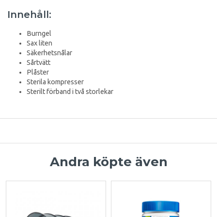
Innehåll:
Burngel
Sax liten
Säkerhetsnålar
Sårtvätt
Plåster
Sterila kompresser
Sterilt förband i två storlekar
Andra köpte även