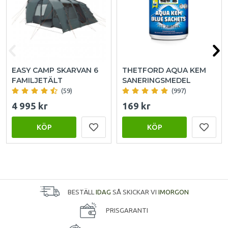
EASY CAMP SKARVAN 6
THETFORD AQUA KEM
FAMILJETÄLT
SANERINGSMEDEL
(59)
(997)
4 995 kr
169 kr
KÖP
KÖP
BESTÄLL
IDAG
SÅ SKICKAR VI
IMORGON
PRISGARANTI