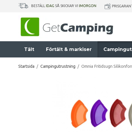
BESTÄLL
IDAG
SÅ SKICKAR VI
IMORGON
PRISGARAN
Tält
Förtält & markiser
Campingut
Startsida
/
Campingutrustning
/
Omnia Fritidsugn Silikonfo