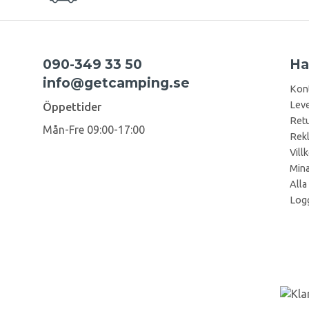
090-349 33 50
Ha
info@getcamping.se
Kon
Leve
Öppettider
Retu
Mån-Fre 09:00-17:00
Rek
Vill
Mina
Alla
Logg