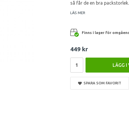
så får de en bra packstorlek.
LÄS MER
Finns i lager för omgåen
449 kr
LÄGG I
SPARA SOM FAVORIT