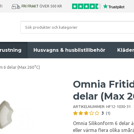
TI
FRI FRAKT
ÖVER 500 KR
rustning
Husvagns & husbilstillbehör
Kläde
rm 6 delar (Max 260°C)
Omnia Friti
delar (Max 2
ARTIKELNUMMER:
HF12-1030-31
3
(1)
Omnia Silikonform 6 delar är
eller värma flera olika smår