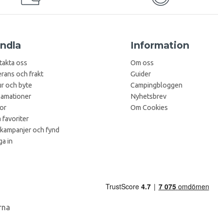
ndla
Information
takta oss
Om oss
rans och frakt
Guider
r och byte
Campingbloggen
lamationer
Nyhetsbrev
kor
Om Cookies
 favoriter
 kampanjer och fynd
a in