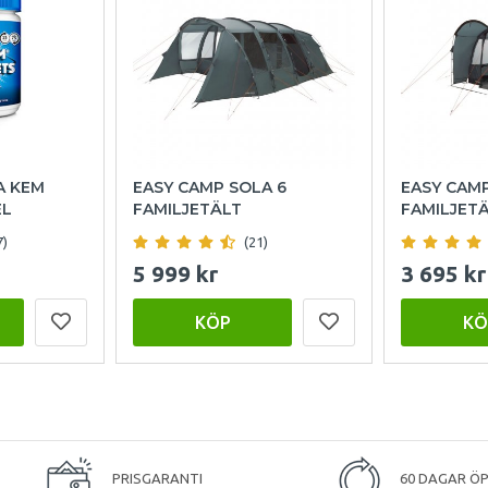
A KEM
EASY CAMP SOLA 6
EASY CAM
EL
FAMILJETÄLT
FAMILJET
7)
(21)
5 999 kr
3 695 kr
KÖP
KÖ
PRISGARANTI
60 DAGAR Ö