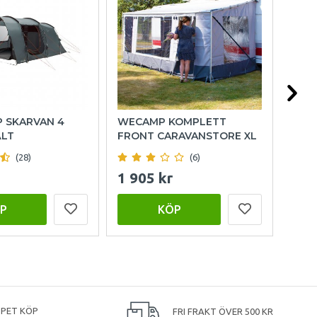
P SKARVAN 4
WECAMP KOMPLETT
HOL
ÄLT
FRONT CARAVANSTORE XL
(28)
(6)
1 905 kr
999
P
KÖP
PPET KÖP
FRI FRAKT ÖVER 500 KR