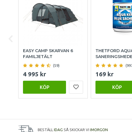
EASY CAMP SKARVAN 6
THETFORD AQU
FAMILJETÄLT
SANERINGSMED
(59)
(99
4 995 kr
169 kr
KÖP
KÖP
BESTÄLL
IDAG
SÅ SKICKAR VI
IMORGON