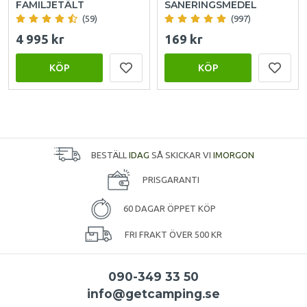
FAMILJETÄLT
SANERINGSMEDEL
(59)
(997)
4 995 kr
169 kr
KÖP
KÖP
BESTÄLL
IDAG
SÅ SKICKAR VI
IMORGON
PRISGARANTI
60 DAGAR ÖPPET KÖP
FRI FRAKT ÖVER 500 KR
090-349 33 50
info@getcamping.se