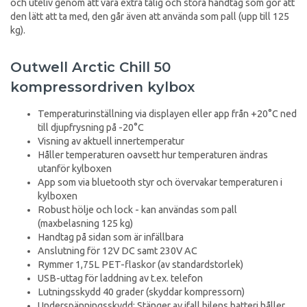
och uteliv genom att vara extra tålig och stora handtag som gör att
den lätt att ta med, den går även att använda som pall (upp till 125
kg).
Outwell Arctic Chill 50
kompressordriven kylbox
Temperaturinställning via displayen eller app från +20°C ned
till djupfrysning på -20°C
Visning av aktuell innertemperatur
Håller temperaturen oavsett hur temperaturen ändras
utanför kylboxen
App som via bluetooth styr och övervakar temperaturen i
kylboxen
Robust hölje och lock - kan användas som pall
(maxbelasning 125 kg)
Handtag på sidan som är infällbara
Anslutning för 12V DC samt 230V AC
Rymmer 1,75L PET-flaskor (av standardstorlek)
USB-uttag för laddning av t.ex. telefon
Lutningsskydd 40 grader (skyddar kompressorn)
Underspänningsskydd: Stänger av ifall bilens batteri håller