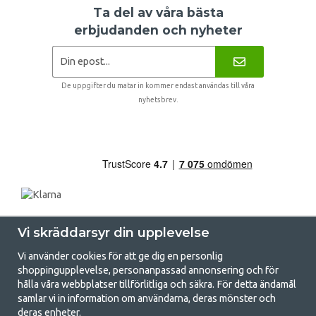
Ta del av våra bästa
erbjudanden och nyheter
De uppgifter du matar in kommer endast användas till våra
nyhetsbrev.
Vi skräddarsyr din upplevelse
Vi använder cookies för att ge dig en personlig
shoppingupplevelse, personanpassad annonsering och för
hålla våra webbplatser tillförlitliga och säkra. För detta ändamål
samlar vi in information om användarna, deras mönster och
GetCamping.se - Din butik för camping
deras enheter.