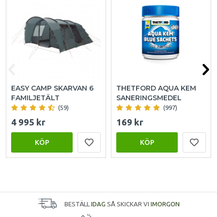
EASY CAMP SKARVAN 6
THETFORD AQUA KEM
FAMILJETÄLT
SANERINGSMEDEL
(59)
(997)
4 995 kr
169 kr
KÖP
KÖP
BESTÄLL
IDAG
SÅ SKICKAR VI
IMORGON