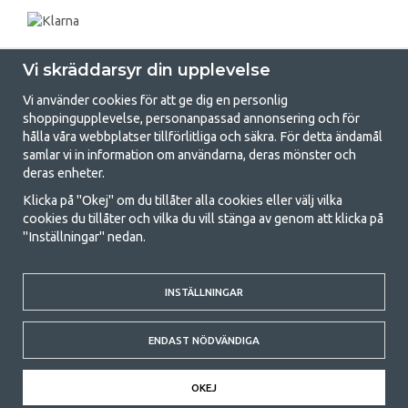
Vi skräddarsyr din upplevelse
Vi använder cookies för att ge dig en personlig
shoppingupplevelse, personanpassad annonsering och för
hålla våra webbplatser tillförlitliga och säkra. För detta ändamål
samlar vi in information om användarna, deras mönster och
GetCamping.se - Din butik för camping
deras enheter.
och uteliv
Klicka på "Okej" om du tillåter alla cookies eller välj vilka
cookies du tillåter och vilka du vill stänga av genom att klicka på
Att campa kan antingen vara en livsstil eller ett sätt att samla familjen
"Inställningar" nedan.
för ett gemensamt äventyr. Oavsett vilken kategori du tillhör hittar du
allt du behöver av campingtillbehör hos oss. Vi tycker att alla ska ha råd
med att campa så därför erbjuder vi riktigt bra priser på familjetält,
husvagnstält och all annan utrustning för camping och friluftsliv. Vårt
INSTÄLLNINGAR
mål är att i varje priskategori erbjuda den bästa campingutrustningen
gällande kvalitet och funktionalitet. Ta gärna kontakt med oss om det
ENDAST NÖDVÄNDIGA
är något du saknar eller vill veta mer om.
© 2020 GetCamping. All rights reserved.
OKEJ