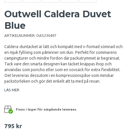
Outwell Caldera Duvet
Blue
ARTIKELNUMMER:
OAS230497
Caldera-duntäcket är lätt och kompakt med v-formad sömnad och
en mjuk fyllning som påminner om dun. Perfekt för sommarens
campingturer och mindre fordon där packutrymmet är begränsat.
Tack vare den smarta designen kan täcket knäppas ihop och
användas som poncho eller som en sovsäck för extra flexibilitet.
Det levereras dessutom i en kompressionspåse som minskar
packstorleken och gör det enkelt att ta med på resan.
LÄS MER
Finns i lager för omgående leverans
795 kr