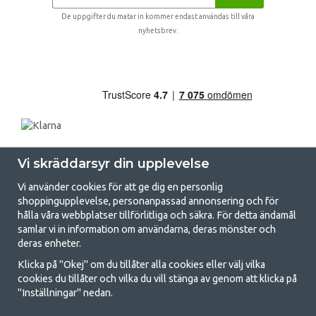
De uppgifter du matar in kommer endast användas till våra
nyhetsbrev.
Vi skräddarsyr din upplevelse
Vi använder cookies för att ge dig en personlig
shoppingupplevelse, personanpassad annonsering och för
hålla våra webbplatser tillförlitliga och säkra. För detta ändamål
samlar vi in information om användarna, deras mönster och
GetCamping.se - Din butik för camping
deras enheter.
och uteliv
Klicka på "Okej" om du tillåter alla cookies eller välj vilka
cookies du tillåter och vilka du vill stänga av genom att klicka på
Att campa kan antingen vara en livsstil eller ett sätt att samla familjen
"Inställningar" nedan.
för ett gemensamt äventyr. Oavsett vilken kategori du tillhör hittar du
allt du behöver av campingtillbehör hos oss. Vi tycker att alla ska ha råd