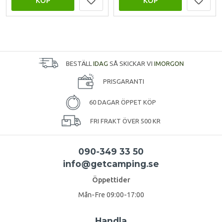
KÖP
KÖP
BESTÄLL
IDAG
SÅ SKICKAR VI
IMORGON
PRISGARANTI
60 DAGAR ÖPPET KÖP
FRI FRAKT ÖVER 500 KR
090-349 33 50
info@getcamping.se
Öppettider
Mån-Fre 09:00-17:00
Handla