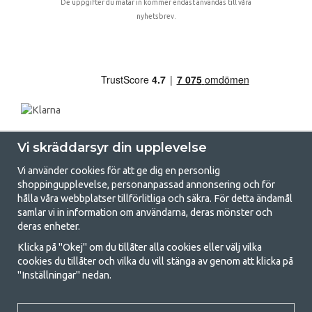
De uppgifter du matar in kommer endast användas till våra
nyhetsbrev.
Vi skräddarsyr din upplevelse
Vi använder cookies för att ge dig en personlig
shoppingupplevelse, personanpassad annonsering och för
hålla våra webbplatser tillförlitliga och säkra. För detta ändamål
samlar vi in information om användarna, deras mönster och
GetCamping.se - Din butik för camping
deras enheter.
och uteliv
Klicka på "Okej" om du tillåter alla cookies eller välj vilka
cookies du tillåter och vilka du vill stänga av genom att klicka på
Att campa kan antingen vara en livsstil eller ett sätt att samla familjen
"Inställningar" nedan.
för ett gemensamt äventyr. Oavsett vilken kategori du tillhör hittar du
allt du behöver av campingtillbehör hos oss. Vi tycker att alla ska ha råd
med att campa så därför erbjuder vi riktigt bra priser på familjetält,