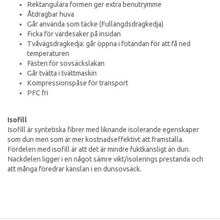
Rektangulära formen ger extra benutrymme
Åtdragbar huva
Går använda som täcke (Fullängdsdragkedja)
Ficka för värdesaker på insidan
Tvåvägsdragkedja: går öppna i fotändan för att få ned
temperaturen
Fästen för sovsäckslakan
Går tvätta i tvättmaskin
Kompressionspåse för transport
PFC fri
Isofill
Isofill är syntetiska fibrer med liknande isolerande egenskaper
som dun men som är mer kostnadseffektivt att framställa.
Fördelen med isofill är att det är mindre fuktkänsligt än dun.
Nackdelen ligger i en något sämre vikt/isolerings prestanda och
att många föredrar känslan i en dunsovsäck.