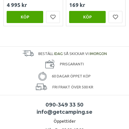
4 995 kr
169 kr
KÖP
KÖP
BESTÄLL
IDAG
SÅ SKICKAR VI
IMORGON
PRISGARANTI
60 DAGAR ÖPPET KÖP
FRI FRAKT ÖVER 500 KR
090-349 33 50
info@getcamping.se
Öppettider