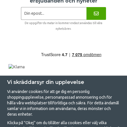
erbjudanden och nyheter
De uppgifter du matar in kommer endast användas till våra
nyhetsbrev.
Vi skräddarsyr din upplevelse
Vi använder cookies för att ge dig en personlig
shoppingupplevelse, personanpassad annonsering och för
hålla våra webbplatser tillförlitliga och säkra. För detta ändamål
samlar vi in information om användarna, deras mönster och
GetCamping.se - Din butik för camping
deras enheter.
och uteliv
Klicka på "Okej" om du tillåter alla cookies eller välj vilka