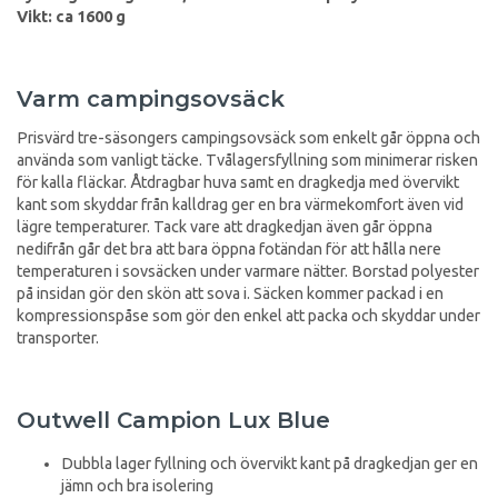
Vikt: ca 1600 g
Varm campingsovsäck
Prisvärd tre-säsongers campingsovsäck som enkelt går öppna och
använda som vanligt täcke. Tvålagersfyllning som minimerar risken
för kalla fläckar. Åtdragbar huva samt en dragkedja med övervikt
kant som skyddar från kalldrag ger en bra värmekomfort även vid
lägre temperaturer. Tack vare att dragkedjan även går öppna
nedifrån går det bra att bara öppna fotändan för att hålla nere
temperaturen i sovsäcken under varmare nätter. Borstad polyester
på insidan gör den skön att sova i. Säcken kommer packad i en
kompressionspåse som gör den enkel att packa och skyddar under
transporter.
Outwell Campion Lux Blue
Dubbla lager fyllning och övervikt kant på dragkedjan ger en
jämn och bra isolering