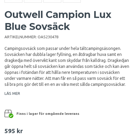
Outwell Campion Lux
Blue Sovsäck
ARTIKELNUMMER:
OAS230478
Campingsovsäck som passar under hela tältcampingsäsongen.
Sovsäcken har dubbla lager fyllning, en åtdragbar huva samt en
dragkedja med övervikt kant som skyddar från kalldrag. Dragkedjan
går öppna helt så sovsäcken kan användas som täcke och kan även
öppnas i fotändan för att hålla nere temperaturen i sovsäcken
under varmare nätter. Att man får en så pass varm sovsäck för ett
så bra pris gör det till en en av våra mest sålda campingsovsäckar.
LÄS MER
Finns i lager för omgående leverans
595 kr