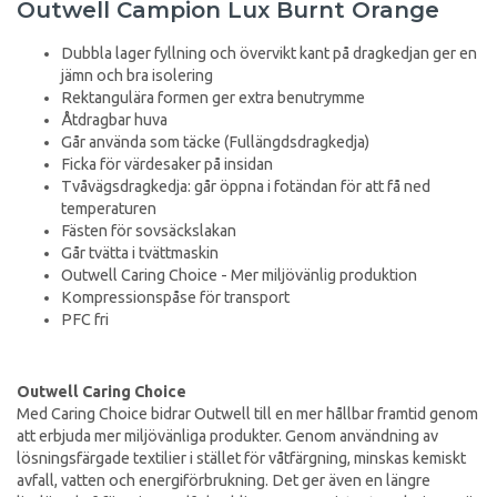
Outwell Campion Lux Burnt Orange
Dubbla lager fyllning och övervikt kant på dragkedjan ger en
jämn och bra isolering
Rektangulära formen ger extra benutrymme
Åtdragbar huva
Går använda som täcke (Fullängdsdragkedja)
Ficka för värdesaker på insidan
Tvåvägsdragkedja: går öppna i fotändan för att få ned
temperaturen
Fästen för sovsäckslakan
Går tvätta i tvättmaskin
Outwell Caring Choice - Mer miljövänlig produktion
Kompressionspåse för transport
PFC fri
Outwell Caring Choice
Med Caring Choice bidrar Outwell till en mer hållbar framtid genom
att erbjuda mer miljövänliga produkter. Genom användning av
lösningsfärgade textilier i stället för våtfärgning, minskas kemiskt
avfall, vatten och energiförbrukning. Det ger även en längre