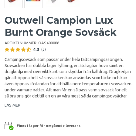
Outwell Campion Lux
Burnt Orange Sovsäck
ARTIKELNUMMER:
OAS400086
4.3
(3)
Campingsovsäck som passar under hela tältcampingsäsongen.
Sovsäcken har dubbla lager fyllning, en åtdragbar huva samt en
dragkedja med övervikt kant som skyddar från kalldrag. Dragkedjan
går att öppna helt så sovsäcken kan användas som täcke och kan
även öppnas i fotändan för att hålla nere temperaturen i sovsäcken
under varmare nätter. Att man får en så pass varm sovsäck för ett
så bra pris gör det till en en av våra mest sålda campingsovsäckar.
LÄS MER
Finns i lager för omgående leverans