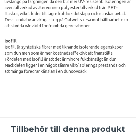
livslängd på färgningen då den blir mer UV-resistent. Isoleringen är
även tillverkad av återvunnen polyester tillverkad från PET-
flaskor, vilket leder till lägre koldioxidutsläpp och minskar avfall.
Dessa initiativ är viktiga steg på Outwells resa mot hållbarhet och
att skydda vår värld för framtida generationer.
Isofill
Isofill är syntetiska fibrer med liknande isolerande egenskaper
som dun men som är mer kostnadseffektivt att framställa.
Fördelen med isofill är att det är mindre fuktkänsligt än dun.
Nackdelen ligger i en något sämre vikt/isolerings prestanda och
att många föredrar känslan i en dunsovsäck.
Tillbehör till denna produkt