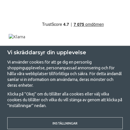
Vi skräddarsyr din upplevelse
Vi använder cookies för att ge dig en personlig
shoppingupplevelse, personanpassad annonsering och för
hålla våra webbplatser tillförlitliga och säkra. För detta ändamål
samlar vi in information om användarna, deras mönster och
GetCamping.se - Din butik för camping
deras enheter.
och uteliv
Klicka på "Okej" om du tillåter alla cookies eller välj vilka
cookies du tillåter och vilka du vill stänga av genom att klicka på
Att campa kan antingen vara en livsstil eller ett sätt att samla familjen
"Inställningar" nedan.
för ett gemensamt äventyr. Oavsett vilken kategori du tillhör hittar du
allt du behöver av campingtillbehör hos oss. Vi tycker att alla ska ha råd
med att campa så därför erbjuder vi riktigt bra priser på familjetält,
husvagnstält och all annan utrustning för camping och friluftsliv. Vårt
INSTÄLLNINGAR
mål är att i varje priskategori erbjuda den bästa campingutrustningen