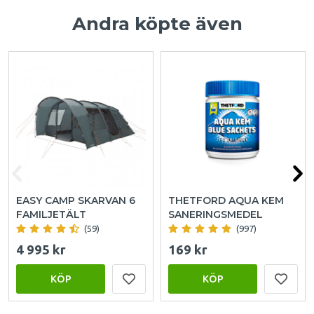
Andra köpte även
EASY CAMP SKARVAN 6
THETFORD AQUA KEM
FAMILJETÄLT
SANERINGSMEDEL
(59)
(997)
4 995 kr
169 kr
KÖP
KÖP