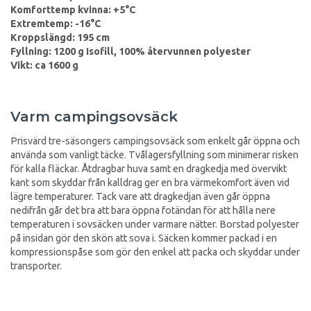
Komforttemp kvinna: +5°C
Extremtemp: -16°C
Kroppslängd: 195 cm
Fyllning: 1200 g Isofill, 100% återvunnen polyester
Vikt: ca 1600 g
Varm campingsovsäck
Prisvärd tre-säsongers campingsovsäck som enkelt går öppna och
använda som vanligt täcke. Tvålagersfyllning som minimerar risken
för kalla fläckar. Åtdragbar huva samt en dragkedja med övervikt
kant som skyddar från kalldrag ger en bra värmekomfort även vid
lägre temperaturer. Tack vare att dragkedjan även går öppna
nedifrån går det bra att bara öppna fotändan för att hålla nere
temperaturen i sovsäcken under varmare nätter. Borstad polyester
på insidan gör den skön att sova i. Säcken kommer packad i en
kompressionspåse som gör den enkel att packa och skyddar under
transporter.