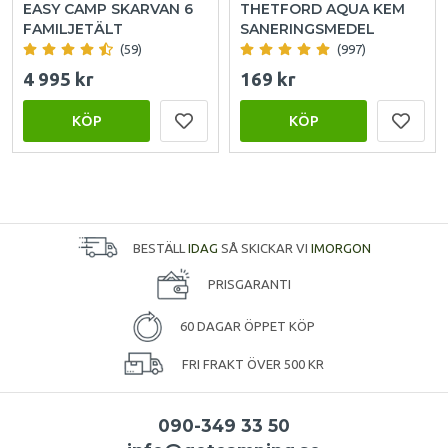
EASY CAMP SKARVAN 6
THETFORD AQUA KEM
FAMILJETÄLT
SANERINGSMEDEL
(59)
(997)
4 995 kr
169 kr
KÖP
KÖP
BESTÄLL
IDAG
SÅ SKICKAR VI
IMORGON
PRISGARANTI
60 DAGAR ÖPPET KÖP
FRI FRAKT ÖVER 500 KR
090-349 33 50