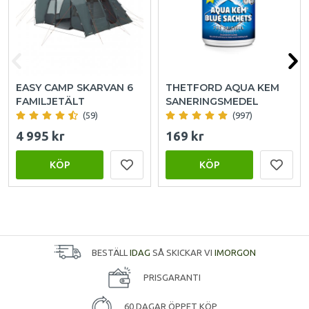
EASY CAMP SKARVAN 6
THETFORD AQUA KEM
FAMILJETÄLT
SANERINGSMEDEL
(59)
(997)
4 995 kr
169 kr
KÖP
KÖP
BESTÄLL
IDAG
SÅ SKICKAR VI
IMORGON
PRISGARANTI
60 DAGAR ÖPPET KÖP