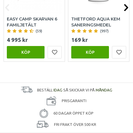
EASY CAMP SKARVAN 6
THETFORD AQUA KEM
FAMILJETÄLT
SANERINGSMEDEL
(59)
(997)
4 995 kr
169 kr
KÖP
KÖP
BESTÄLL
IDAG
SÅ SKICKAR VI PÅ
MÅNDAG
PRISGARANTI
60 DAGAR ÖPPET KÖP
FRI FRAKT ÖVER 500 KR