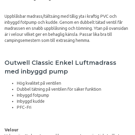
Uppblåsbar madrass/tältsäng med tålig yta i kraftig PVC och
inbyggd fotpump och kudde. Genom en dubbelt tätad ventil får
madrassen en snabb uppblåsning och tömning. Ytan på ovansidan
är i velour vilket ger en behaglig känsla. Passar lika bra till
campingsemestern som till extrasäng hemma.
Outwell Classic Enkel Luftmadrass
med inbyggd pump
Hög kvalitet på ventilen
Dubbel tätning på ventilen för säker funktion
Inbyggd fotpump
Inbyggd kudde
PFC-Fri
Velour