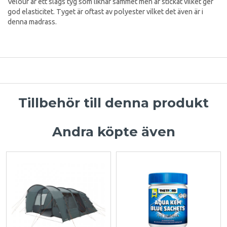
Velour är ett slags tyg som liknar sammet men är stickat vilket ger
god elasticitet. Tyget är oftast av polyester vilket det även är i
denna madrass.
Tillbehör till denna produkt
Andra köpte även