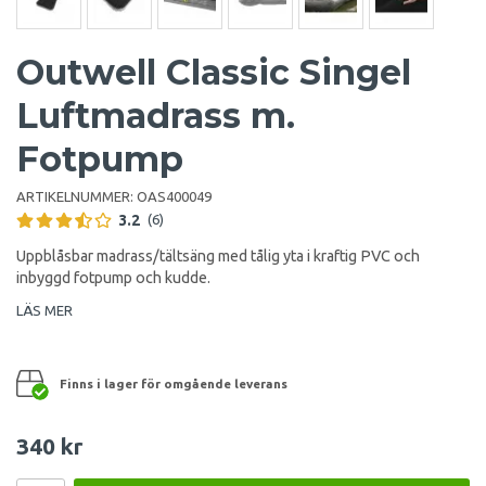
Outwell Classic Singel
Luftmadrass m.
Fotpump
ARTIKELNUMMER:
OAS400049
3.2
(6)
Uppblåsbar madrass/tältsäng med tålig yta i kraftig PVC och
inbyggd fotpump och kudde.
LÄS MER
Finns i lager för omgående leverans
340 kr