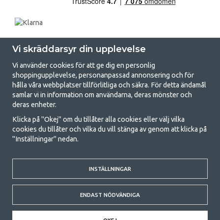
Vi skräddarsyr din upplevelse
Vi använder cookies för att ge dig en personlig
shoppingupplevelse, personanpassad annonsering och för
hålla våra webbplatser tillförlitliga och säkra. För detta ändamål
samlar vi in information om användarna, deras mönster och
GetCamping.se - Din butik för camping
deras enheter.
och uteliv
Klicka på "Okej" om du tillåter alla cookies eller välj vilka
cookies du tillåter och vilka du vill stänga av genom att klicka på
Att campa kan antingen vara en livsstil eller ett sätt att samla familjen
"Inställningar" nedan.
för ett gemensamt äventyr. Oavsett vilken kategori du tillhör hittar du
allt du behöver av campingtillbehör hos oss. Vi tycker att alla ska ha råd
med att campa så därför erbjuder vi riktigt bra priser på familjetält,
husvagnstält och all annan utrustning för camping och friluftsliv. Vårt
INSTÄLLNINGAR
mål är att i varje priskategori erbjuda den bästa campingutrustningen
gällande kvalitet och funktionalitet. Ta gärna kontakt med oss om det
ENDAST NÖDVÄNDIGA
är något du saknar eller vill veta mer om.
© 2020 GetCamping. All rights reserved.