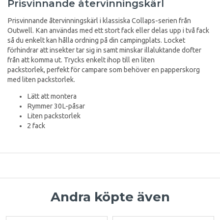
Prisvinnande återvinningskärl
Prisvinnande återvinningskärl i klassiska Collaps-serien från
Outwell. Kan användas med ett stort fack eller delas upp i två fack
så du enkelt kan hålla ordning på din campingplats. Locket
förhindrar att insekter tar sig in samt minskar illaluktande dofter
från att komma ut. Trycks enkelt ihop till en liten
packstorlek, perfekt för campare som behöver en papperskorg
med liten packstorlek.
Lätt att montera
Rymmer 30L-påsar
Liten packstorlek
2 fack
Andra köpte även