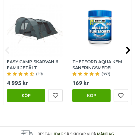
EASY CAMP SKARVAN 6
THETFORD AQUA KEM
FAMILJETÄLT
SANERINGSMEDEL
(59)
(997)
4 995 kr
169 kr
KÖP
KÖP
BESTÄLL
IDAG
SÅ SKICKAR VI PÅ
MÅNDAG