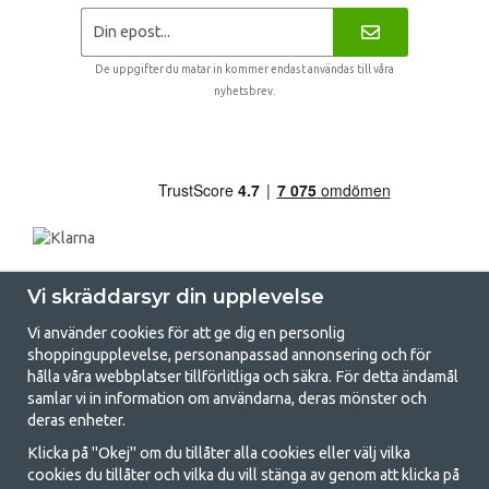
De uppgifter du matar in kommer endast användas till våra
nyhetsbrev.
Vi skräddarsyr din upplevelse
Vi använder cookies för att ge dig en personlig
shoppingupplevelse, personanpassad annonsering och för
hålla våra webbplatser tillförlitliga och säkra. För detta ändamål
samlar vi in information om användarna, deras mönster och
GetCamping.se - Din butik för camping
deras enheter.
och uteliv
Klicka på "Okej" om du tillåter alla cookies eller välj vilka
cookies du tillåter och vilka du vill stänga av genom att klicka på
Att campa kan antingen vara en livsstil eller ett sätt att samla familjen