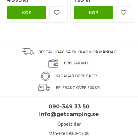
KÖP
KÖP
BESTÄLL
IDAG
SÅ SKICKAR VI PÅ
MÅNDAG
PRISGARANTI
60 DAGAR ÖPPET KÖP
FRI FRAKT ÖVER 500 KR
090-349 33 50
info@getcamping.se
Öppettider
Mån-Fre 09:00-17:00