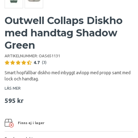
Outwell Collaps Diskho
med handtag Shadow
Green
ARTIKELNUMMER:
OAS651131
4.7
(3)
Smart hopfällbar diskho med inbyggt avlopp med propp samt med
lock och handtag.
LÄS MER
595 kr
Finns ej i lager