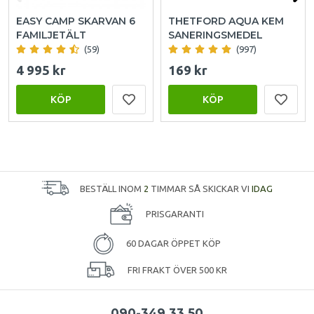
EASY CAMP SKARVAN 6
THETFORD AQUA KEM
FAMILJETÄLT
SANERINGSMEDEL
(59)
(997)
4 995 kr
169 kr
KÖP
KÖP
BESTÄLL INOM
2
TIMMAR SÅ SKICKAR VI
IDAG
PRISGARANTI
60 DAGAR ÖPPET KÖP
FRI FRAKT ÖVER 500 KR
090-349 33 50