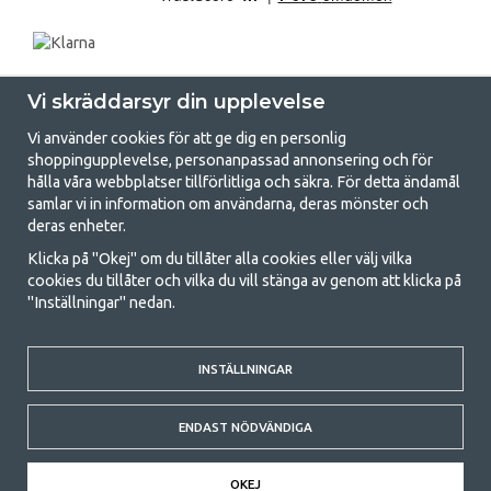
Vi skräddarsyr din upplevelse
Vi använder cookies för att ge dig en personlig
shoppingupplevelse, personanpassad annonsering och för
hålla våra webbplatser tillförlitliga och säkra. För detta ändamål
samlar vi in information om användarna, deras mönster och
GetCamping.se - Din butik för camping
deras enheter.
och uteliv
Klicka på "Okej" om du tillåter alla cookies eller välj vilka
cookies du tillåter och vilka du vill stänga av genom att klicka på
Att campa kan antingen vara en livsstil eller ett sätt att samla familjen
"Inställningar" nedan.
för ett gemensamt äventyr. Oavsett vilken kategori du tillhör hittar du
allt du behöver av campingtillbehör hos oss. Vi tycker att alla ska ha råd
med att campa så därför erbjuder vi riktigt bra priser på familjetält,
husvagnstält och all annan utrustning för camping och friluftsliv. Vårt
INSTÄLLNINGAR
mål är att i varje priskategori erbjuda den bästa campingutrustningen
gällande kvalitet och funktionalitet. Ta gärna kontakt med oss om det
ENDAST NÖDVÄNDIGA
är något du saknar eller vill veta mer om.
© 2020 GetCamping. All rights reserved.
OKEJ