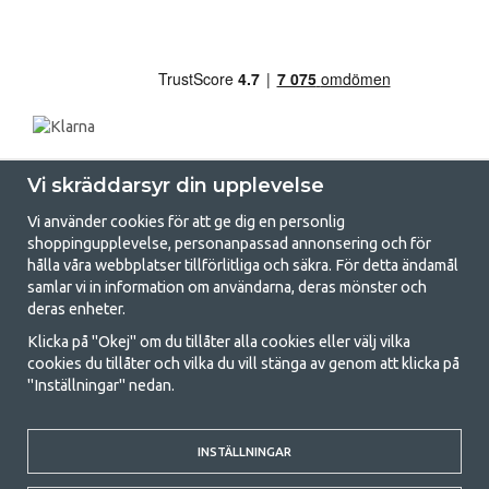
Vi skräddarsyr din upplevelse
Vi använder cookies för att ge dig en personlig
shoppingupplevelse, personanpassad annonsering och för
hålla våra webbplatser tillförlitliga och säkra. För detta ändamål
samlar vi in information om användarna, deras mönster och
GetCamping.se - Din butik för camping
deras enheter.
och uteliv
Klicka på "Okej" om du tillåter alla cookies eller välj vilka
cookies du tillåter och vilka du vill stänga av genom att klicka på
Att campa kan antingen vara en livsstil eller ett sätt att samla familjen
"Inställningar" nedan.
för ett gemensamt äventyr. Oavsett vilken kategori du tillhör hittar du
allt du behöver av campingtillbehör hos oss. Vi tycker att alla ska ha råd
med att campa så därför erbjuder vi riktigt bra priser på familjetält,
husvagnstält och all annan utrustning för camping och friluftsliv. Vårt
INSTÄLLNINGAR
mål är att i varje priskategori erbjuda den bästa campingutrustningen