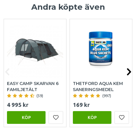
Andra köpte även
EASY CAMP SKARVAN 6
THETFORD AQUA KEM
FAMILJETÄLT
SANERINGSMEDEL
(59)
(997)
4 995 kr
169 kr
KÖP
KÖP