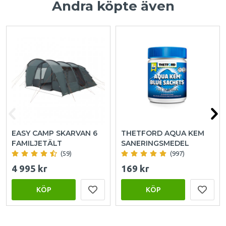
Andra köpte även
EASY CAMP SKARVAN 6
THETFORD AQUA KEM
FAMILJETÄLT
SANERINGSMEDEL
(59)
(997)
4 995 kr
169 kr
KÖP
KÖP