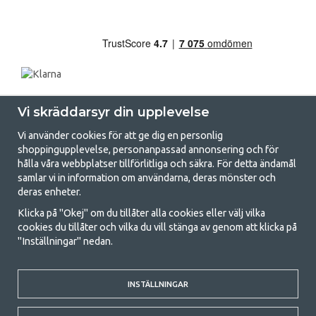
Vi skräddarsyr din upplevelse
Vi använder cookies för att ge dig en personlig
shoppingupplevelse, personanpassad annonsering och för
hålla våra webbplatser tillförlitliga och säkra. För detta ändamål
samlar vi in information om användarna, deras mönster och
GetCamping.se - Din butik för camping
deras enheter.
och uteliv
Klicka på "Okej" om du tillåter alla cookies eller välj vilka
cookies du tillåter och vilka du vill stänga av genom att klicka på
Att campa kan antingen vara en livsstil eller ett sätt att samla familjen
"Inställningar" nedan.
för ett gemensamt äventyr. Oavsett vilken kategori du tillhör hittar du
allt du behöver av campingtillbehör hos oss. Vi tycker att alla ska ha råd
med att campa så därför erbjuder vi riktigt bra priser på familjetält,
husvagnstält och all annan utrustning för camping och friluftsliv. Vårt
INSTÄLLNINGAR
mål är att i varje priskategori erbjuda den bästa campingutrustningen
gällande kvalitet och funktionalitet. Ta gärna kontakt med oss om det