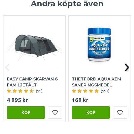
Andra köpte även
EASY CAMP SKARVAN 6
THETFORD AQUA KEM
FAMILJETÄLT
SANERINGSMEDEL
(59)
(997)
4 995 kr
169 kr
KÖP
KÖP