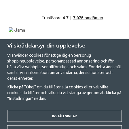
Vi skräddarsyr din upplevelse
Vi använder cookies för att ge dig en personlig
shoppingupplevelse, personanpassad annonsering och för
hålla våra webbplatser tillförlitliga och säkra. För detta ändamål
samlar vi in information om användarna, deras mönster och
GetCamping.se - Din butik för camping
deras enheter.
och uteliv
Klicka på "Okej" om du tillåter alla cookies eller välj vilka
cookies du tillåter och vilka du vill stänga av genom att klicka på
Att campa kan antingen vara en livsstil eller ett sätt att samla familjen
"Inställningar" nedan.
för ett gemensamt äventyr. Oavsett vilken kategori du tillhör hittar du
allt du behöver av campingtillbehör hos oss. Vi tycker att alla ska ha råd
med att campa så därför erbjuder vi riktigt bra priser på familjetält,
husvagnstält och all annan utrustning för camping och friluftsliv. Vårt
INSTÄLLNINGAR
mål är att i varje priskategori erbjuda den bästa campingutrustningen
gällande kvalitet och funktionalitet. Ta gärna kontakt med oss om det