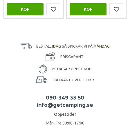
KÖP
KÖP
BESTÄLL
IDAG
SÅ SKICKAR VI PÅ
MÅNDAG
PRISGARANTI
60 DAGAR ÖPPET KÖP
FRI FRAKT ÖVER 500 KR
090-349 33 50
info@getcamping.se
Öppettider
Mån-Fre 09:00-17:00