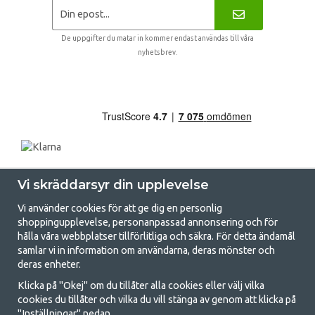
De uppgifter du matar in kommer endast användas till våra
nyhetsbrev.
Vi skräddarsyr din upplevelse
Vi använder cookies för att ge dig en personlig
shoppingupplevelse, personanpassad annonsering och för
hålla våra webbplatser tillförlitliga och säkra. För detta ändamål
samlar vi in information om användarna, deras mönster och
GetCamping.se - Din butik för camping
deras enheter.
och uteliv
Klicka på "Okej" om du tillåter alla cookies eller välj vilka
cookies du tillåter och vilka du vill stänga av genom att klicka på
Att campa kan antingen vara en livsstil eller ett sätt att samla familjen
"Inställningar" nedan.