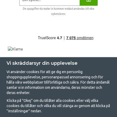
De uppgifter du matar in kommer endast användas till våra
nyhetsbrev.
Vi skräddarsyr din upplevelse
Vi använder cookies för att ge dig en personlig
shoppingupplevelse, personanpassad annonsering och för
hålla våra webbplatser tillförlitliga och säkra. För detta ändamål
samlar vi in information om användarna, deras mönster och
GetCamping.se - Din butik för camping
deras enheter.
och uteliv
Klicka på "Okej" om du tillåter alla cookies eller välj vilka
cookies du tillåter och vilka du vill stänga av genom att klicka på
Att campa kan antingen vara en livsstil eller ett sätt att samla familjen
"Inställningar" nedan.
för ett gemensamt äventyr. Oavsett vilken kategori du tillhör hittar du