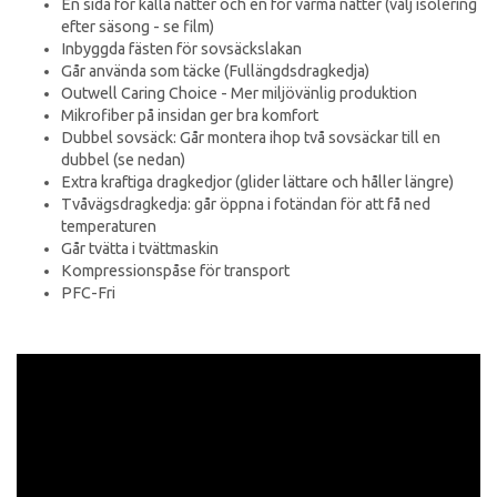
En sida för kalla nätter och en för varma nätter (välj isolering
efter säsong - se film)
Inbyggda fästen för sovsäckslakan
Går använda som täcke (Fullängdsdragkedja)
Outwell Caring Choice - Mer miljövänlig produktion
Mikrofiber på insidan ger bra komfort
Dubbel sovsäck: Går montera ihop två sovsäckar till en
dubbel (se nedan)
Extra kraftiga dragkedjor (glider lättare och håller längre)
Tvåvägsdragkedja: går öppna i fotändan för att få ned
temperaturen
Går tvätta i tvättmaskin
Kompressionspåse för transport
PFC-Fri