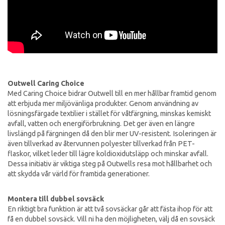
Outwell Caring Choice
Med Caring Choice bidrar Outwell till en mer hållbar framtid genom
att erbjuda mer miljövänliga produkter. Genom användning av
lösningsfärgade textilier i stället för våtfärgning, minskas kemiskt
avfall, vatten och energiförbrukning. Det ger även en längre
livslängd på färgningen då den blir mer UV-resistent. Isoleringen är
även tillverkad av återvunnen polyester tillverkad från PET-
flaskor, vilket leder till lägre koldioxidutsläpp och minskar avfall.
Dessa initiativ är viktiga steg på Outwells resa mot hållbarhet och
att skydda vår värld för framtida generationer.
Montera till dubbel sovsäck
En riktigt bra funktion är att två sovsäckar går att fästa ihop för att
få en dubbel sovsäck. Vill ni ha den möjligheten, välj då en sovsäck