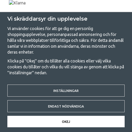
Vi skräddarsyr din upplevelse
Vi använder cookies för att ge dig en personlig
shoppingupplevelse, personanpassad annonsering och för
hålla våra webbplatser tillförlitliga och säkra. För detta ändamål
samlar vi in information om användarna, deras mönster och
GetCamping.se - Din butik för camping
deras enheter.
och uteliv
Klicka på "Okej" om du tillåter alla cookies eller välj vilka
cookies du tillåter och vilka du vill stänga av genom att klicka på
Att campa kan antingen vara en livsstil eller ett sätt att samla familjen
"Inställningar" nedan.
för ett gemensamt äventyr. Oavsett vilken kategori du tillhör hittar du
allt du behöver av campingtillbehör hos oss. Vi tycker att alla ska ha råd
med att campa så därför erbjuder vi riktigt bra priser på familjetält,
husvagnstält och all annan utrustning för camping och friluftsliv. Vårt
INSTÄLLNINGAR
mål är att i varje priskategori erbjuda den bästa campingutrustningen
gällande kvalitet och funktionalitet. Ta gärna kontakt med oss om det
ENDAST NÖDVÄNDIGA
är något du saknar eller vill veta mer om.
© 2020 GetCamping. All rights reserved.
OKEJ