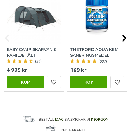
EASY CAMP SKARVAN 6
THETFORD AQUA KEM
FAMILJETÄLT
SANERINGSMEDEL
(59)
(997)
4 995 kr
169 kr
KÖP
KÖP
BESTÄLL
IDAG
SÅ SKICKAR VI
IMORGON
PRISGARANTI