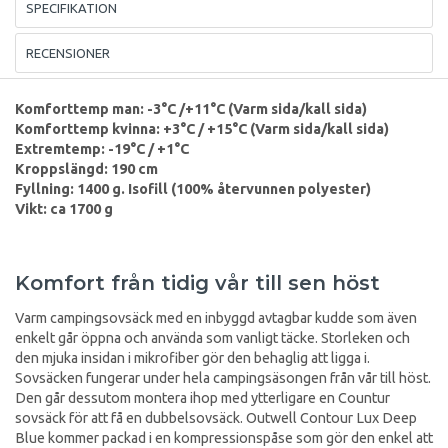
SPECIFIKATION
RECENSIONER
Komforttemp man: -3°C /+11°C (Varm sida/kall sida)
Komforttemp kvinna: +3°C / +15°C (Varm sida/kall sida)
Extremtemp: -19°C / +1°C
Kroppslängd: 190 cm
Fyllning: 1400 g. Isofill (100% återvunnen polyester)
Vikt: ca 1700 g
Komfort från tidig vår till sen höst
Varm campingsovsäck med en inbyggd avtagbar kudde som även
enkelt går öppna och använda som vanligt täcke. Storleken och
den mjuka insidan i mikrofiber gör den behaglig att ligga i.
Sovsäcken fungerar under hela campingsäsongen från vår till höst.
Den går dessutom montera ihop med ytterligare en Countur
sovsäck för att få en dubbelsovsäck. Outwell Contour Lux Deep
Blue kommer packad i en kompressionspåse som gör den enkel att