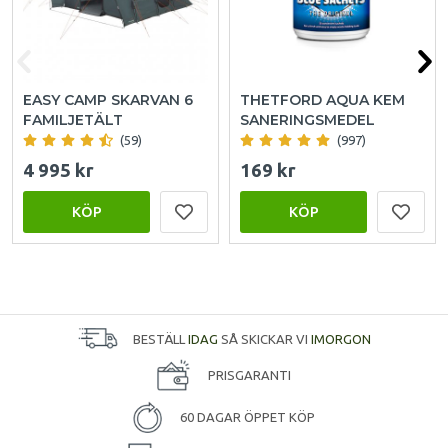
EASY CAMP SKARVAN 6
THETFORD AQUA KEM
FAMILJETÄLT
SANERINGSMEDEL
(59)
(997)
4 995 kr
169 kr
KÖP
KÖP
BESTÄLL
IDAG
SÅ SKICKAR VI
IMORGON
PRISGARANTI
60 DAGAR ÖPPET KÖP