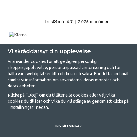
Vi skräddarsyr din upplevelse
Vi använder cookies för att ge dig en personlig
shoppingupplevelse, personanpassad annonsering och för
hålla våra webbplatser tillförlitliga och säkra. För detta ändamål
samlar vi in information om användarna, deras mönster och
GetCamping.se - Din butik för camping
deras enheter.
och uteliv
Klicka på "Okej" om du tillåter alla cookies eller välj vilka
cookies du tillåter och vilka du vill stänga av genom att klicka på
Att campa kan antingen vara en livsstil eller ett sätt att samla familjen
"Inställningar" nedan.
för ett gemensamt äventyr. Oavsett vilken kategori du tillhör hittar du
allt du behöver av campingtillbehör hos oss. Vi tycker att alla ska ha råd
med att campa så därför erbjuder vi riktigt bra priser på familjetält,
husvagnstält och all annan utrustning för camping och friluftsliv. Vårt
INSTÄLLNINGAR
mål är att i varje priskategori erbjuda den bästa campingutrustningen