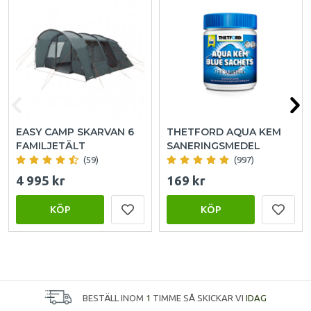
EASY CAMP SKARVAN 6
THETFORD AQUA KEM
FAMILJETÄLT
SANERINGSMEDEL
(59)
(997)
4 995 kr
169 kr
KÖP
KÖP
BESTÄLL INOM
1
TIMME SÅ SKICKAR VI
IDAG