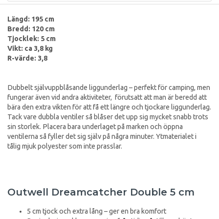
Längd: 195 cm
Bredd: 120 cm
Tjocklek: 5 cm
Vikt: ca 3,8 kg
R-värde: 3,8
Dubbelt självuppblåsande liggunderlag – perfekt för camping, men
fungerar även vid andra aktiviteter, förutsatt att man är beredd att
bära den extra vikten för att få ett längre och tjockare liggunderlag.
Tack vare dubbla ventiler så blåser det upp sig mycket snabb trots
sin storlek. Placera bara underlaget på marken och öppna
ventilerna så fyller det sig själv på några minuter. Ytmaterialet i
tålig mjuk polyester som inte prasslar.
Outwell Dreamcatcher Double 5 cm
5 cm tjock och extra lång – ger en bra komfort