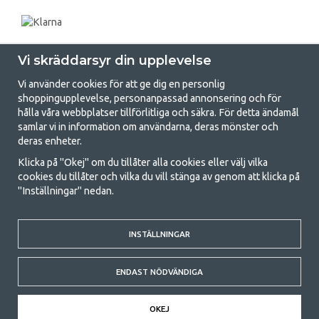
Vi skräddarsyr din upplevelse
Vi använder cookies för att ge dig en personlig
shoppingupplevelse, personanpassad annonsering och för
hålla våra webbplatser tillförlitliga och säkra. För detta ändamål
samlar vi in information om användarna, deras mönster och
GetCamping.se - Din butik för camping
deras enheter.
och uteliv
Klicka på "Okej" om du tillåter alla cookies eller välj vilka
cookies du tillåter och vilka du vill stänga av genom att klicka på
Att campa kan antingen vara en livsstil eller ett sätt att samla familjen
"Inställningar" nedan.
för ett gemensamt äventyr. Oavsett vilken kategori du tillhör hittar du
allt du behöver av campingtillbehör hos oss. Vi tycker att alla ska ha råd
med att campa så därför erbjuder vi riktigt bra priser på familjetält,
husvagnstält och all annan utrustning för camping och friluftsliv. Vårt
INSTÄLLNINGAR
mål är att i varje priskategori erbjuda den bästa campingutrustningen
gällande kvalitet och funktionalitet. Ta gärna kontakt med oss om det
ENDAST NÖDVÄNDIGA
är något du saknar eller vill veta mer om.
© 2020 GetCamping. All rights reserved.
OKEJ