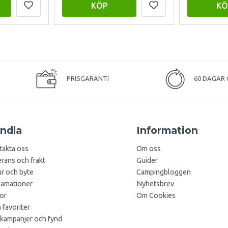
KÖP
KÖ
PRISGARANTI
60 DAGAR 
ndla
Information
takta oss
Om oss
rans och frakt
Guider
r och byte
Campingbloggen
lamationer
Nyhetsbrev
kor
Om Cookies
 favoriter
 kampanjer och fynd