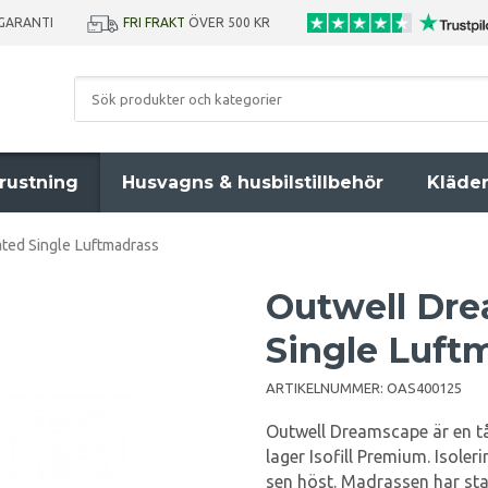
SGARANTI
FRI FRAKT
ÖVER 500 KR
rustning
Husvagns & husbilstillbehör
Kläde
ted Single Luftmadrass
Outwell Dre
Single Luft
ARTIKELNUMMER:
OAS400125
Outwell Dreamscape är en tå
lager Isofill Premium. Isoler
sen höst. Madrassen har stab