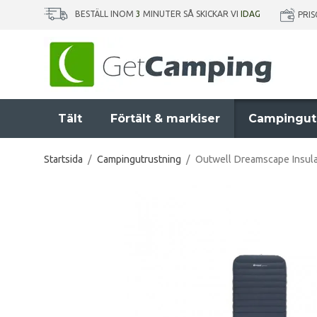
BESTÄLL INOM
3
MINUTER SÅ SKICKAR VI
IDAG
PRI
Tält
Förtält & markiser
Campingut
Startsida
/
Campingutrustning
/
Outwell Dreamscape Insula