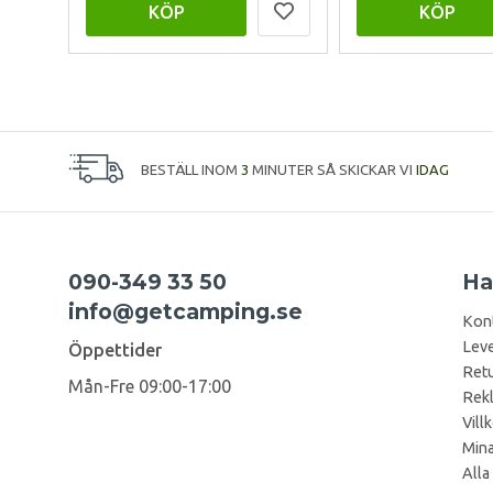
KÖP
KÖP
BESTÄLL INOM
3
MINUTER SÅ SKICKAR VI
IDAG
090-349 33 50
Ha
info@getcamping.se
Kon
Leve
Öppettider
Retu
Mån-Fre 09:00-17:00
Rek
Vill
Mina
Alla