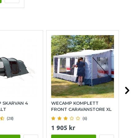
P SKARVAN 4
WECAMP KOMPLETT
HOL
ÄLT
FRONT CARAVANSTORE XL
(28)
(6)
1 905 kr
999