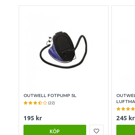
OUTWELL FOTPUMP 5L
OUTWEL
LUFTMA
(22)
195 kr
245 kr
KÖP