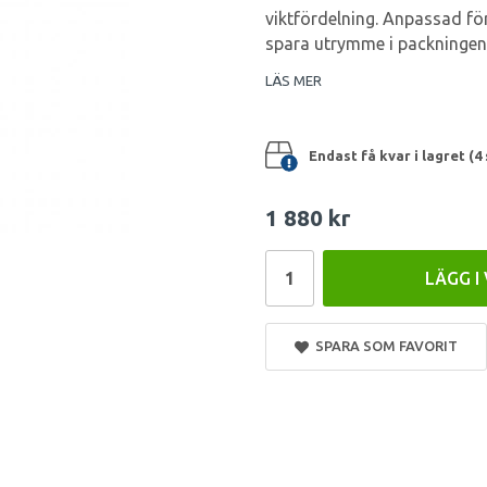
viktfördelning. Anpassad fö
spara utrymme i packningen
LÄS MER
Endast få kvar i lagret (4 
1 880 kr
LÄGG I
SPARA SOM FAVORIT