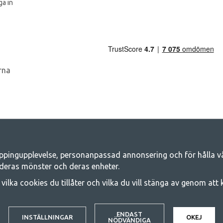
a in
ppingupplevelse, personanpassad annonsering och för hålla våra
Camping.se - Din butik för camping och ut
deras mönster och deras enheter.
iljen för ett gemensamt äventyr. Oavsett vilken kategori du tillhör hittar du a
j vilka cookies du tillåter och vilka du vill stänga av genom att
 på familjetält, husvagnstält och all annan utrustning för camping och frilufts
e kvalitet och funktionalitet. Ta gärna kontakt med oss om det är något du sa
© 2020 GetCamping. All rights reserved.
ENDAST
INSTÄLLNINGAR
OKEJ
NÖDVÄNDIGA