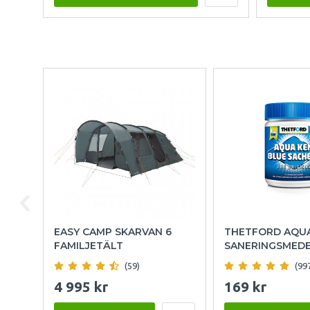
EASY CAMP SKARVAN 6
THETFORD AQU
FAMILJETÄLT
SANERINGSMED
(59)
(99
4 995 kr
169 kr