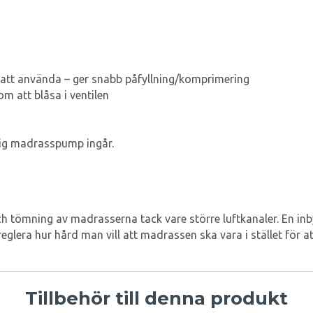
tt att använda – ger snabb påfyllning/komprimering
 att blåsa i ventilen
ig madrasspump ingår.
ch tömning av madrasserna tack vare större luftkanaler. En inby
glera hur hård man vill att madrassen ska vara i stället för at
Tillbehör till denna produkt