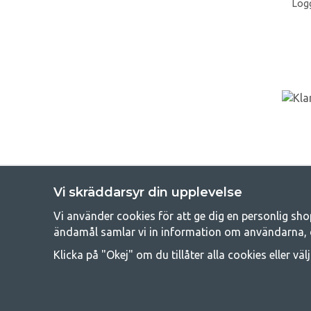
Logg
Vi skräddarsyr din upplevelse
Vi använder cookies för att ge dig en personlig sho
Get
ändamål samlar vi in information om användarna, 
Att campa kan antingen vara en livsstil eller ett sätt att samla fam
Klicka på "Okej" om du tillåter alla cookies eller väl
råd med att campa så därför erbjuder vi riktigt bra priser
campingutrustningen gälland