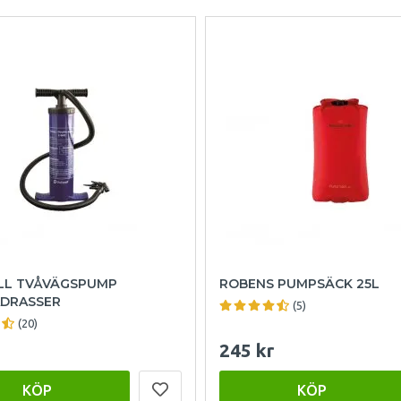
L TVÅVÄGSPUMP
ROBENS PUMPSÄCK 25L
DRASSER
(5)
(20)
245 kr
KÖP
KÖP