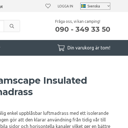
LOGGA IN
Fråga oss, vi kan camping!
090 - 349 33 50
r
Din varukorg är tom!
amscape Insulated
madrass
lig enkel uppblåsbar luftmadrass med ett isolerande
ingen gör att den klarar användning från tidig vår till
ila sidor och horisontella kanaler vilket ger en bättre