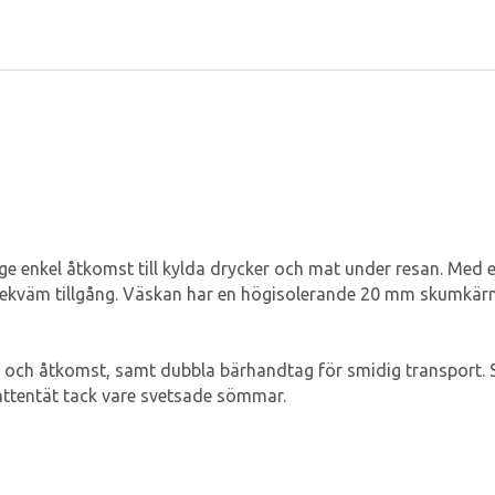
ge enkel åtkomst till kylda drycker och mat under resan. Med
kväm tillgång. Väskan har en högisolerande 20 mm skumkärna som
och åtkomst, samt dubbla bärhandtag för smidig transport. Sid
vattentät tack vare svetsade sömmar.