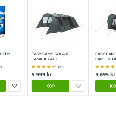
A KEM
EASY CAMP SOLA 6
EASY CAM
EL
FAMILJETÄLT
FAMILJET
7)
(21)
5 999 kr
3 695 kr
KÖP
KÖ