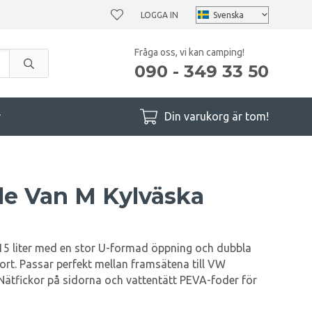
LOGGA IN
Fråga oss, vi kan camping!
090 - 349 33 50
r
Din varukorg är tom!
le Van M Kylväska
 15 liter med en stor U-formad öppning och dubbla
ort. Passar perfekt mellan framsätena till VW
 Nätfickor på sidorna och vattentätt PEVA-foder för