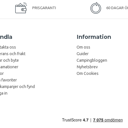
PRISGARANTI
60 DAGAR Ö
ndla
Information
takta oss
Om oss
rans och frakt
Guider
r och byte
Campingbloggen
lamationer
Nyhetsbrev
kor
Om Cookies
 favoriter
 kampanjer och fynd
a in