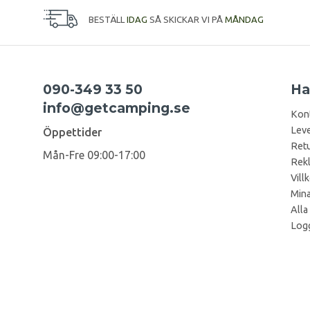
BESTÄLL
IDAG
SÅ SKICKAR VI PÅ
MÅNDAG
090-349 33 50
Ha
info@getcamping.se
Kon
Leve
Öppettider
Retu
Mån-Fre 09:00-17:00
Rek
Vill
Mina
Alla
Logg