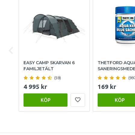
EASY CAMP SKARVAN 6
THETFORD AQU
FAMILJETÄLT
SANERINGSMED
(59)
(99
4 995 kr
169 kr
KÖP
KÖP