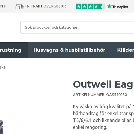
ANTI
FRI FRAKT
ÖVER 500 KR
rustning
Husvagns & husbilstillbehör
Kläde
ska
Outwell Eag
ARTIKELNUMMER:
OAS590230
Kylväska av hög kvalitet på
bärhandtag för enkel transp
T5/6/6.1 och liknande bilar.
enkel rengöring.