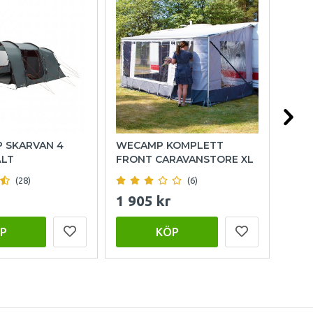
P SKARVAN 4
WECAMP KOMPLETT
HOL
ÄLT
FRONT CARAVANSTORE XL
(28)
(6)
1 905 kr
999
P
KÖP