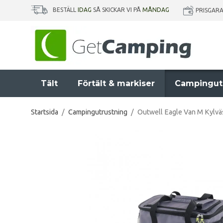
BESTÄLL
IDAG
SÅ SKICKAR VI PÅ
MÅNDAG
PRISGAR
Tält
Förtält & markiser
Campingut
Startsida
/
Campingutrustning
/
Outwell Eagle Van M Kylvä