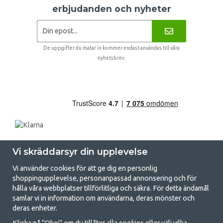
erbjudanden och nyheter
De uppgifter du matar in kommer endast användas till våra
nyhetsbrev.
Vi skräddarsyr din upplevelse
Vi använder cookies för att ge dig en personlig
shoppingupplevelse, personanpassad annonsering och för
hålla våra webbplatser tillförlitliga och säkra. För detta ändamål
samlar vi in information om användarna, deras mönster och
GetCamping.se - Din butik för camping
deras enheter.
och uteliv