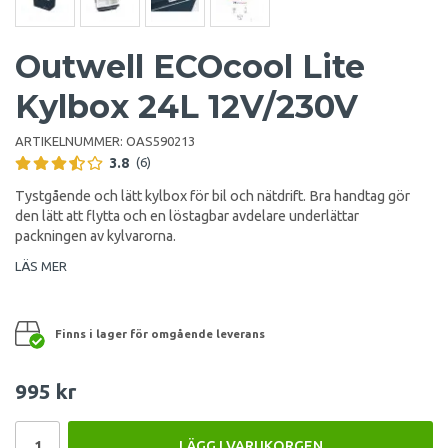
Outwell ECOcool Lite
Kylbox 24L 12V/230V
ARTIKELNUMMER:
OAS590213
3.8
(6)
Tystgående och lätt kylbox för bil och nätdrift. Bra handtag gör
den lätt att flytta och en löstagbar avdelare underlättar
packningen av kylvarorna.
LÄS MER
Finns i lager för omgående leverans
995 kr
LÄGG I VARUKORGEN