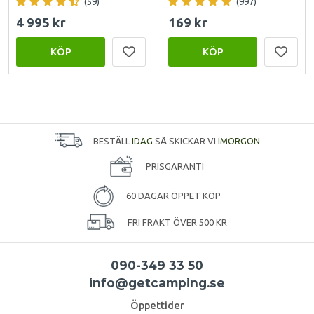
(59)
(997)
4 995 kr
169 kr
KÖP
KÖP
BESTÄLL
IDAG
SÅ SKICKAR VI
IMORGON
PRISGARANTI
60 DAGAR ÖPPET KÖP
FRI FRAKT ÖVER 500 KR
090-349 33 50
info@getcamping.se
Öppettider