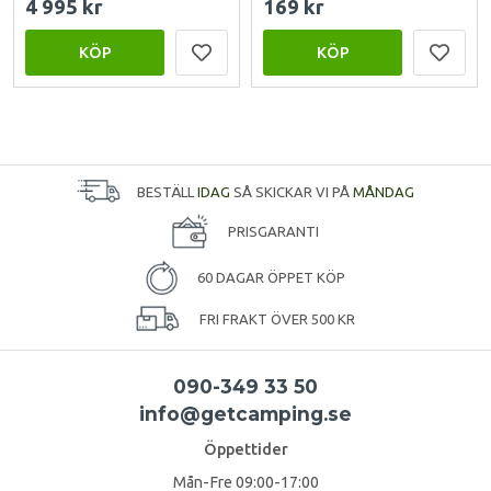
4 995 kr
169 kr
KÖP
KÖP
BESTÄLL
IDAG
SÅ SKICKAR VI PÅ
MÅNDAG
PRISGARANTI
60 DAGAR ÖPPET KÖP
FRI FRAKT ÖVER 500 KR
090-349 33 50
info@getcamping.se
Öppettider
Mån-Fre 09:00-17:00