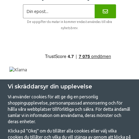
De uppgifter du matar in kommer endast användas till våra
nyhetsbrev.
Vi skräddarsyr din upplevelse
Vi använder cookies för att ge dig en personlig
shoppingupplevelse, personanpassad annonsering och för
hålla våra webbplatser tillförlitliga och säkra. För detta ändamål
samlar vi in information om användarna, deras mönster och
GetCamping.se - Din butik för camping
deras enheter.
och uteliv
Klicka på "Okej" om du tillåter alla cookies eller välj vilka
cookies du tillåter och vilka du vill stänga av genom att klicka på