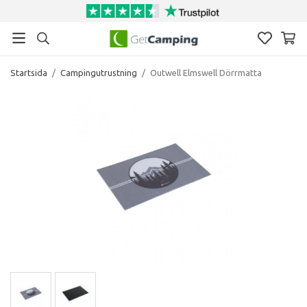
Startsida
/
Campingutrustning
/
Outwell Elmswell Dörrmatta