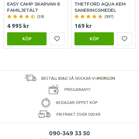
EASY CAMP SKARVAN 6
THETFORD AQUA KEM
FAMILJETÄLT
SANERINGSMEDEL
(59)
(997)
4 995 kr
169 kr
KÖP
KÖP
BESTÄLL
IDAG
SÅ SKICKAR VI
IMORGON
PRISGARANTI
60 DAGAR ÖPPET KÖP
FRI FRAKT ÖVER 500 KR
090-349 33 50