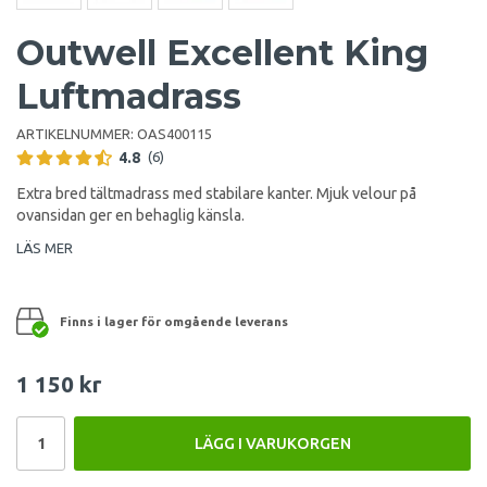
Outwell Excellent King
Luftmadrass
ARTIKELNUMMER:
OAS400115
4.8
(6)
Extra bred tältmadrass med stabilare kanter. Mjuk velour på
ovansidan ger en behaglig känsla.
LÄS MER
Finns i lager för omgående leverans
1 150 kr
LÄGG I VARUKORGEN