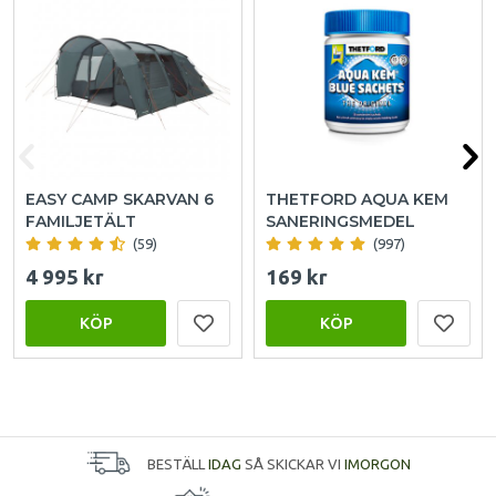
EASY CAMP SKARVAN 6
THETFORD AQUA KEM
FAMILJETÄLT
SANERINGSMEDEL
(59)
(997)
4 995 kr
169 kr
KÖP
KÖP
BESTÄLL
IDAG
SÅ SKICKAR VI
IMORGON