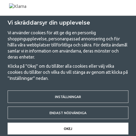
Vi skräddarsyr din upplevelse
Vi använder cookies för att ge dig en personlig
shoppingupplevelse, personanpassad annonsering och för
hålla våra webbplatser tillförlitliga och säkra. För detta ändamål
samlar vi in information om användarna, deras mönster och
GetCamping.se - Din butik för camping
deras enheter.
och uteliv
Klicka på "Okej" om du tillåter alla cookies eller välj vilka
cookies du tillåter och vilka du vill stänga av genom att klicka på
Att campa kan antingen vara en livsstil eller ett sätt att samla familjen
"Inställningar" nedan.
för ett gemensamt äventyr. Oavsett vilken kategori du tillhör hittar du
allt du behöver av campingtillbehör hos oss. Vi tycker att alla ska ha råd
med att campa så därför erbjuder vi riktigt bra priser på familjetält,
husvagnstält och all annan utrustning för camping och friluftsliv. Vårt
INSTÄLLNINGAR
mål är att i varje priskategori erbjuda den bästa campingutrustningen
gällande kvalitet och funktionalitet. Ta gärna kontakt med oss om det
ENDAST NÖDVÄNDIGA
är något du saknar eller vill veta mer om.
© 2020 GetCamping. All rights reserved.
OKEJ