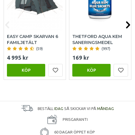
EASY CAMP SKARVAN 6
THETFORD AQUA KEM
FAMILJETÄLT
SANERINGSMEDEL
(59)
(997)
4 995 kr
169 kr
KÖP
KÖP
BESTÄLL
IDAG
SÅ SKICKAR VI PÅ
MÅNDAG
PRISGARANTI
60 DAGAR ÖPPET KÖP