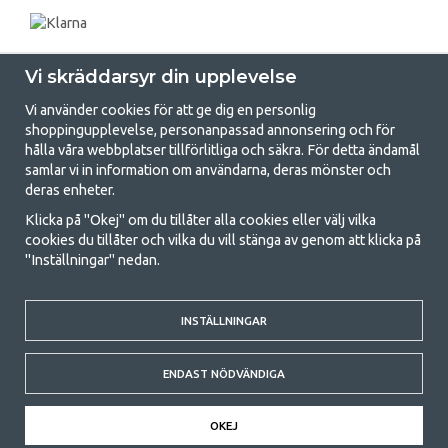
Vi skräddarsyr din upplevelse
Vi använder cookies för att ge dig en personlig
shoppingupplevelse, personanpassad annonsering och för
hålla våra webbplatser tillförlitliga och säkra. För detta ändamål
samlar vi in information om användarna, deras mönster och
GetCamping.se - Din butik för camping
deras enheter.
och uteliv
Klicka på "Okej" om du tillåter alla cookies eller välj vilka
cookies du tillåter och vilka du vill stänga av genom att klicka på
Att campa kan antingen vara en livsstil eller ett sätt att samla familjen
"Inställningar" nedan.
för ett gemensamt äventyr. Oavsett vilken kategori du tillhör hittar du
allt du behöver av campingtillbehör hos oss. Vi tycker att alla ska ha råd
med att campa så därför erbjuder vi riktigt bra priser på familjetält,
husvagnstält och all annan utrustning för camping och friluftsliv. Vårt
INSTÄLLNINGAR
mål är att i varje priskategori erbjuda den bästa campingutrustningen
gällande kvalitet och funktionalitet. Ta gärna kontakt med oss om det
ENDAST NÖDVÄNDIGA
är något du saknar eller vill veta mer om.
© 2020 GetCamping. All rights reserved.
OKEJ