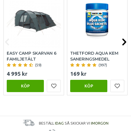
EASY CAMP SKARVAN 6
THETFORD AQUA KEM
FAMILJETÄLT
SANERINGSMEDEL
(59)
(997)
4 995 kr
169 kr
KÖP
KÖP
BESTÄLL
IDAG
SÅ SKICKAR VI
IMORGON