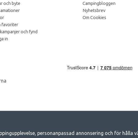
r och byte
Campingbloggen
lamationer
Nyhetsbrev
kor
Om Cookies
 favoriter
 kampanjer och fynd
a in
ppingupplevelse, personanpassad annonsering och för hålla våra
Camping.se - Din butik för camping och ut