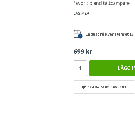
favorit bland tältcampare.
LÄS MER
Endast få kvar i lagret (3 
699 kr
LÄGG I
SPARA SOM FAVORIT