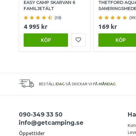
EASY CAMP SKARVAN 6
THETFORD AQU
FAMILJETÄLT
SANERINGSMED
(59)
(99
4 995 kr
169 kr
KÖP
KÖP
BESTÄLL
IDAG
SÅ SKICKAR VI PÅ
MÅNDAG
090-349 33 50
Ha
info@getcamping.se
Kon
Leve
Öppettider