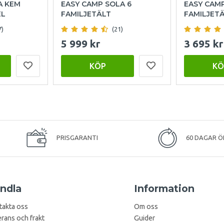
A KEM
EASY CAMP SOLA 6
EASY CAM
EL
FAMILJETÄLT
FAMILJET
7)
(21)
5 999 kr
3 695 kr
KÖP
KÖ
PRISGARANTI
60 DAGAR Ö
ndla
Information
takta oss
Om oss
rans och frakt
Guider