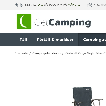
BESTÄLL
IDAG
SÅ SKICKAR VI PÅ
MÅNDAG
PRISGAR
Tält
Förtält & markiser
Campingut
Startsida
/
Campingutrustning
/
Outwell Goya Night Blue C