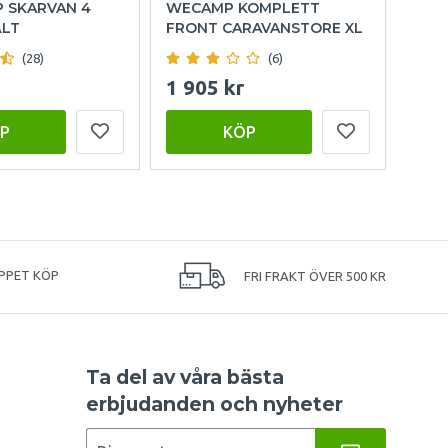
P SKARVAN 4
WECAMP KOMPLETT
HOL
ÄLT
FRONT CARAVANSTORE XL
(28)
(6)
1 905 kr
999
P
KÖP
PPET KÖP
FRI FRAKT ÖVER 500 KR
Ta del av våra bästa
erbjudanden och nyheter