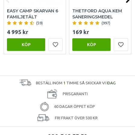
EASY CAMP SKARVAN 6
THETFORD AQUA KEM
FAMILJETÄLT
SANERINGSMEDEL
(59)
(997)
4 995 kr
169 kr
KÖP
KÖP
BESTÄLL INOM
1
TIMME SÅ SKICKAR VI
IDAG
PRISGARANTI
60 DAGAR ÖPPET KÖP
FRI FRAKT ÖVER 500 KR