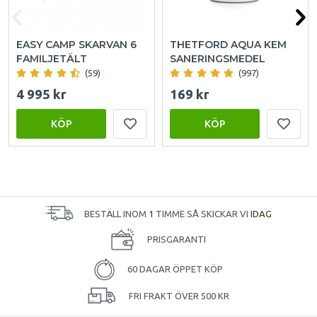
EASY CAMP SKARVAN 6
THETFORD AQUA KEM
FAMILJETÄLT
SANERINGSMEDEL
(59)
(997)
4 995 kr
169 kr
KÖP
KÖP
BESTÄLL INOM
1
TIMME SÅ SKICKAR VI
IDAG
PRISGARANTI
60 DAGAR ÖPPET KÖP
FRI FRAKT ÖVER 500 KR