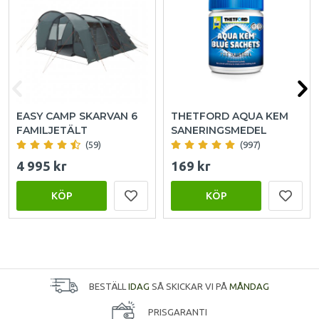
EASY CAMP SKARVAN 6
THETFORD AQUA KEM
FAMILJETÄLT
SANERINGSMEDEL
(59)
(997)
4 995 kr
169 kr
KÖP
KÖP
BESTÄLL
IDAG
SÅ SKICKAR VI PÅ
MÅNDAG
PRISGARANTI