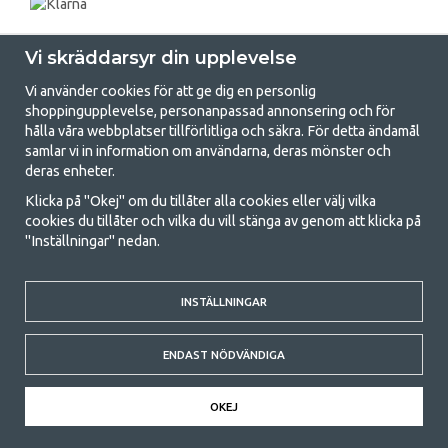
Vi skräddarsyr din upplevelse
Vi använder cookies för att ge dig en personlig
shoppingupplevelse, personanpassad annonsering och för
hålla våra webbplatser tillförlitliga och säkra. För detta ändamål
samlar vi in information om användarna, deras mönster och
GetCamping.se - Din butik för camping
deras enheter.
och uteliv
Klicka på "Okej" om du tillåter alla cookies eller välj vilka
cookies du tillåter och vilka du vill stänga av genom att klicka på
Att campa kan antingen vara en livsstil eller ett sätt att samla familjen
"Inställningar" nedan.
för ett gemensamt äventyr. Oavsett vilken kategori du tillhör hittar du
allt du behöver av campingtillbehör hos oss. Vi tycker att alla ska ha råd
med att campa så därför erbjuder vi riktigt bra priser på familjetält,
husvagnstält och all annan utrustning för camping och friluftsliv. Vårt
INSTÄLLNINGAR
mål är att i varje priskategori erbjuda den bästa campingutrustningen
gällande kvalitet och funktionalitet. Ta gärna kontakt med oss om det
ENDAST NÖDVÄNDIGA
är något du saknar eller vill veta mer om.
© 2020 GetCamping. All rights reserved.
OKEJ