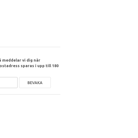
 meddelar vi dig när
ostadress sparas i upp till 180
BEVAKA