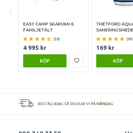
EASY CAMP SKARVAN 6
THETFORD AQU
FAMILJETÄLT
SANERINGSMED
(59)
(99
4 995 kr
169 kr
KÖP
KÖP
BESTÄLL
IDAG
SÅ SKICKAR VI PÅ
MÅNDAG