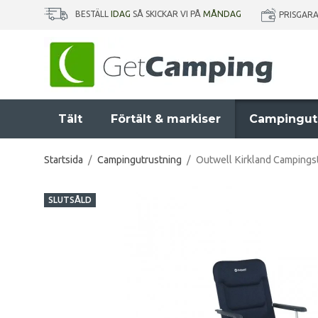
BESTÄLL
IDAG
SÅ SKICKAR VI PÅ
MÅNDAG
PRISGAR
Tält
Förtält & markiser
Campingut
Startsida
/
Campingutrustning
/
Outwell Kirkland Campings
SLUTSÅLD