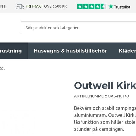
ANTI
FRI FRAKT
ÖVER 500 KR
rustning
Husvagns & husbilstillbehör
Kläde
tol
Outwell Kir
ARTIKELNUMMER:
OAS410149
Bekväm och stabil campingst
aluminiumram. Outwell Kirkla
låsfunktion som håller stolen
stunder på campingen.