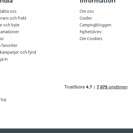
ndla
Information
takta oss
Om oss
rans och frakt
Guider
r och byte
Campingbloggen
lamationer
Nyhetsbrev
kor
Om Cookies
 favoriter
 kampanjer och fynd
a in