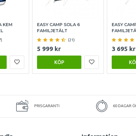
A KEM
EASY CAMP SOLA 6
EASY CAM
EL
FAMILJETÄLT
FAMILJET
7)
(21)
5 999 kr
3 695 kr
KÖP
KÖ
PRISGARANTI
60 DAGAR Ö