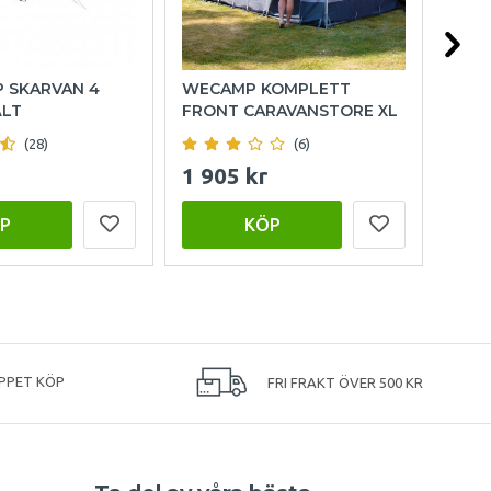
P SKARVAN 4
WECAMP KOMPLETT
HOL
ÄLT
FRONT CARAVANSTORE XL
(28)
(6)
1 905 kr
999
P
KÖP
PPET KÖP
FRI FRAKT ÖVER 500 KR