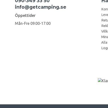
090-349 33 50
Ha
info@getcamping.se
Kon
Leve
Öppettider
Retu
Mån-Fre 09:00-17:00
Rek
Vill
Mina
Alla
Logg