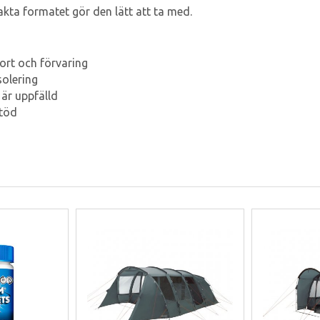
kta formatet gör den lätt att ta med.
port och förvaring
olering
 är uppfälld
stöd