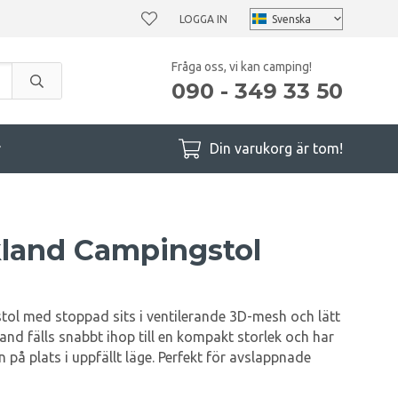
LOGGA IN
Fråga oss, vi kan camping!
090 - 349 33 50
r
Din varukorg är tom!
kland Campingstol
ol med stoppad sits i ventilerande 3D-mesh och lätt
nd fälls snabbt ihop till en kompakt storlek och har
 på plats i uppfällt läge. Perfekt för avslappnade