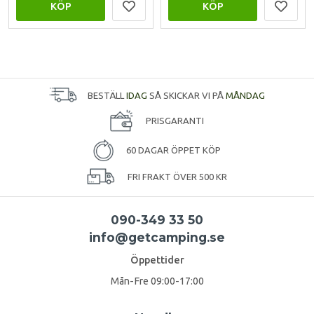
KÖP
KÖP
BESTÄLL
IDAG
SÅ SKICKAR VI PÅ
MÅNDAG
PRISGARANTI
60 DAGAR ÖPPET KÖP
FRI FRAKT ÖVER 500 KR
090-349 33 50
info@getcamping.se
Öppettider
Mån-Fre 09:00-17:00