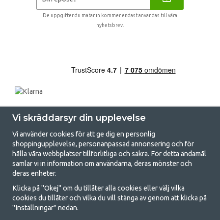
De uppgifter du matar in kommer endast användas till våra
nyhetsbrev.
Vi skräddarsyr din upplevelse
Vi använder cookies för att ge dig en personlig
shoppingupplevelse, personanpassad annonsering och för
hålla våra webbplatser tillförlitliga och säkra. För detta ändamål
samlar vi in information om användarna, deras mönster och
GetCamping.se - Din butik för camping
deras enheter.
och uteliv
Klicka på "Okej" om du tillåter alla cookies eller välj vilka
cookies du tillåter och vilka du vill stänga av genom att klicka på
Att campa kan antingen vara en livsstil eller ett sätt att samla familjen
"Inställningar" nedan.
för ett gemensamt äventyr. Oavsett vilken kategori du tillhör hittar du