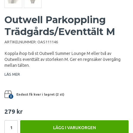
Outwell Parkoppling
Trädgårds/Eventtält M
ARTIKELNUMMER:
OAS111146
Koppla ihop två st Outwell Summer Lounge M eller två av
Outwells eventtält av storleken M. Ger en regnsäker övergång
mellan tälten.
LÄS MER
Endast få kvar i lagret (2 st)
279 kr
LÄGG I VARUKORGEN