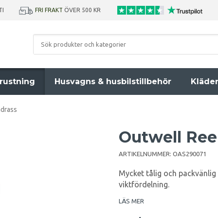
TI
FRI FRAKT
ÖVER 500 KR
rustning
Husvagns & husbilstillbehör
Kläde
adrass
Outwell Ree
ARTIKELNUMMER:
OAS290071
Mycket tålig och packvänlig 
viktfördelning.
LÄS MER