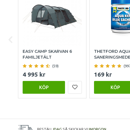
EASY CAMP SKARVAN 6
THETFORD AQU
FAMILJETÄLT
SANERINGSMED
(59)
(99
4 995 kr
169 kr
KÖP
KÖP
BESTÄLL
IDAG
SÅ SKICKAR VI
IMORGON