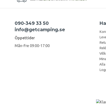
090-349 33 50
Ha
info@getcamping.se
Kon
Leve
Öppettider
Retu
Mån-Fre 09:00-17:00
Rek
Vill
Mina
Alla
Logg