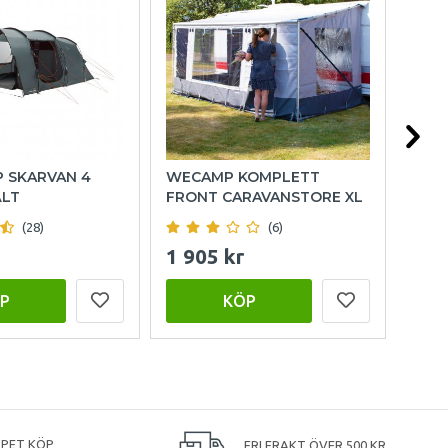
P SKARVAN 4
WECAMP KOMPLETT
HOL
ÄLT
FRONT CARAVANSTORE XL
(28)
(6)
1 905 kr
999
P
KÖP
PPET KÖP
FRI FRAKT ÖVER 500 KR