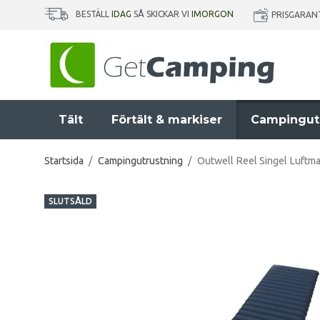
BESTÄLL
IDAG
SÅ SKICKAR VI
IMORGON
PRISGARAN
Tält
Förtält & markiser
Campingut
Startsida
/
Campingutrustning
/
Outwell Reel Singel Luftm
SLUTSÅLD