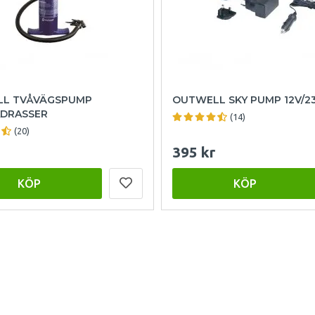
L TVÅVÄGSPUMP
OUTWELL SKY PUMP 12V/2
DRASSER
(14)
(20)
395 kr
KÖP
KÖP