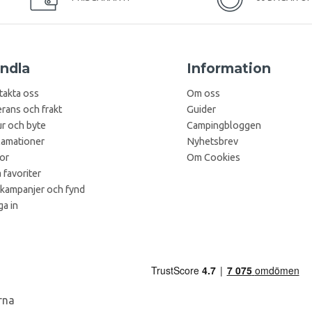
ndla
Information
takta oss
Om oss
rans och frakt
Guider
r och byte
Campingbloggen
lamationer
Nyhetsbrev
kor
Om Cookies
 favoriter
 kampanjer och fynd
a in