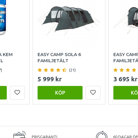
A KEM
EASY CAMP SOLA 6
EASY CAM
EL
FAMILJETÄLT
FAMILJET
7)
(21)
5 999 kr
3 695 kr
KÖP
KÖ
PRISGARANTI
60 DAGAR Ö