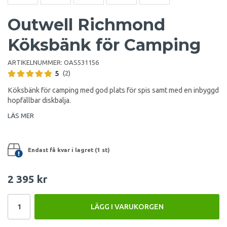
Outwell Richmond
Köksbänk för Camping
ARTIKELNUMMER:
OAS531156
5
(2)
Köksbänk för camping med god plats för spis samt med en inbyggd
hopfällbar diskbalja.
LÄS MER
Endast få kvar i lagret (1 st)
2 395 kr
LÄGG I VARUKORGEN