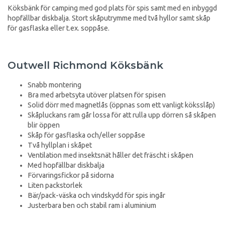
Köksbänk för camping med god plats för spis samt med en inbyggd
hopfällbar diskbalja. Stort skåputrymme med två hyllor samt skåp
för gasflaska eller t.ex. soppåse.
Outwell Richmond Köksbänk
Snabb montering
Bra med arbetsyta utöver platsen för spisen
Solid dörr med magnetlås (öppnas som ett vanligt köksslåp)
Skåpluckans ram går lossa för att rulla upp dörren så skåpen
blir öppen
Skåp för gasflaska och/eller soppåse
Två hyllplan i skåpet
Ventilation med insektsnät håller det fräscht i skåpen
Med hopfällbar diskbalja
Förvaringsfickor på sidorna
Liten packstorlek
Bär/pack-väska och vindskydd för spis ingår
Justerbara ben och stabil ram i aluminium