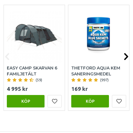
EASY CAMP SKARVAN 6
THETFORD AQUA KEM
FAMILJETÄLT
SANERINGSMEDEL
(59)
(997)
4 995 kr
169 kr
KÖP
KÖP