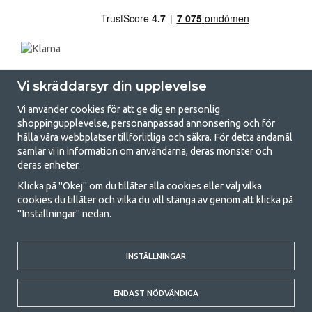
Vi skräddarsyr din upplevelse
Vi använder cookies för att ge dig en personlig
shoppingupplevelse, personanpassad annonsering och för
hålla våra webbplatser tillförlitliga och säkra. För detta ändamål
samlar vi in information om användarna, deras mönster och
GetCamping.se - Din butik för camping
deras enheter.
och uteliv
Klicka på "Okej" om du tillåter alla cookies eller välj vilka
cookies du tillåter och vilka du vill stänga av genom att klicka på
Att campa kan antingen vara en livsstil eller ett sätt att samla familjen
"Inställningar" nedan.
för ett gemensamt äventyr. Oavsett vilken kategori du tillhör hittar du
allt du behöver av campingtillbehör hos oss. Vi tycker att alla ska ha råd
med att campa så därför erbjuder vi riktigt bra priser på familjetält,
husvagnstält och all annan utrustning för camping och friluftsliv. Vårt
INSTÄLLNINGAR
mål är att i varje priskategori erbjuda den bästa campingutrustningen
gällande kvalitet och funktionalitet. Ta gärna kontakt med oss om det
ENDAST NÖDVÄNDIGA
är något du saknar eller vill veta mer om.