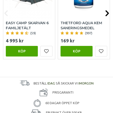
EASY CAMP SKARVAN 6
THETFORD AQUA KEM
FAMILJETÄLT
SANERINGSMEDEL
(59)
(997)
4 995 kr
169 kr
KÖP
KÖP
BESTÄLL
IDAG
SÅ SKICKAR VI
IMORGON
PRISGARANTI
60 DAGAR ÖPPET KÖP
FRI FRAKT ÖVER 500 KR