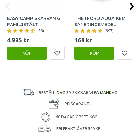
EASY CAMP SKARVAN 6
THETFORD AQUA KEM
FAMILJETÄLT
SANERINGSMEDEL
(59)
(997)
4 995 kr
169 kr
KÖP
KÖP
BESTÄLL
IDAG
SÅ SKICKAR VI PÅ
MÅNDAG
PRISGARANTI
60 DAGAR ÖPPET KÖP
FRI FRAKT ÖVER 500 KR