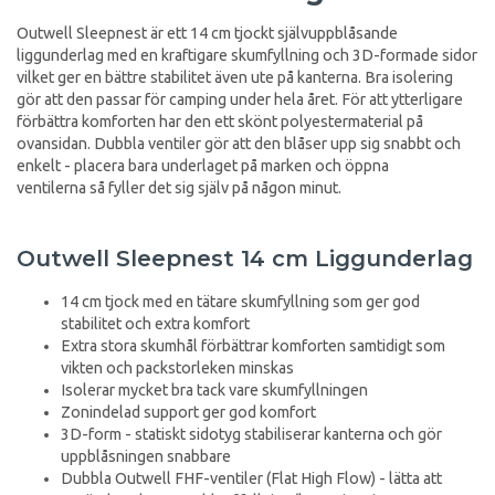
Outwell Sleepnest är ett 14 cm tjockt självuppblåsande
liggunderlag med en kraftigare skumfyllning och 3D-formade sidor
vilket ger en bättre stabilitet även ute på kanterna. Bra isolering
gör att den passar för camping under hela året. För att ytterligare
förbättra komforten har den ett skönt polyestermaterial på
ovansidan. Dubbla ventiler gör att den blåser upp sig snabbt och
enkelt - placera bara underlaget på marken och öppna
ventilerna så fyller det sig själv på någon minut.
Outwell Sleepnest 14 cm Liggunderlag
14 cm tjock med en tätare skumfyllning som ger god
stabilitet och extra komfort
Extra stora skumhål förbättrar komforten samtidigt som
vikten och packstorleken minskas
Isolerar mycket bra tack vare skumfyllningen
Zonindelad support ger god komfort
3D-form - statiskt sidotyg stabiliserar kanterna och gör
uppblåsningen snabbare
Dubbla Outwell FHF-ventiler (Flat High Flow) - lätta att