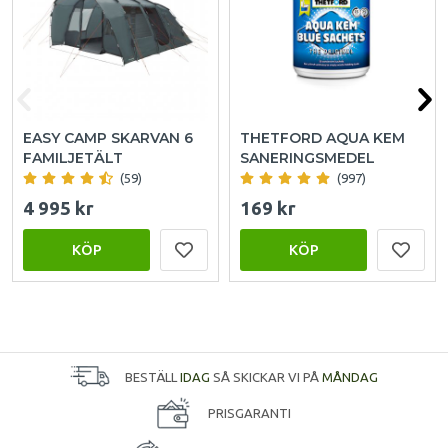
EASY CAMP SKARVAN 6
THETFORD AQUA KEM
FAMILJETÄLT
SANERINGSMEDEL
(59)
(997)
4 995 kr
169 kr
KÖP
KÖP
BESTÄLL
IDAG
SÅ SKICKAR VI PÅ
MÅNDAG
PRISGARANTI